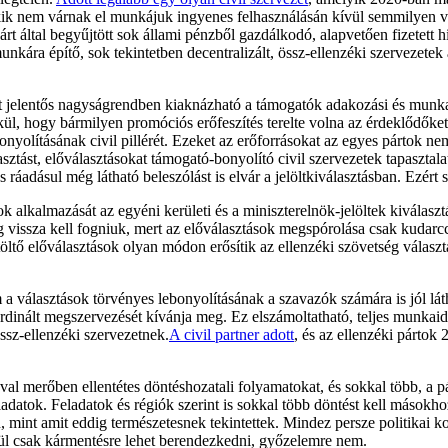
k nem várnak el munkájuk ingyenes felhasználásán kívül semmilyen vis
rt által begyűjtött sok állami pénzből gazdálkodó, alapvetően fizetett 
ra építő, sok tekintetben decentralizált, össz-ellenzéki szervezetek ál
st jelentős nagyságrendben kiaknázható a támogatók adakozási és mun
kül, hogy bármilyen promóciós erőfeszítés terelte volna az érdeklődőke
nyolításának civil pillérét. Ezeket az erőforrásokat az egyes pártok n
lasztást, előválasztásokat támogató-bonyolító civil szervezetek tapaszta
 ráadásul még látható beleszólást is elvár a jelöltkiválasztásban. Ezért 
k alkalmazását az egyéni kerületi és a miniszterelnök-jelöltek kiválasz
ig vissza kell fogniuk, mert az előválasztások megspórolása csak kudar
etöltő előválasztások olyan módon erősítik az ellenzéki szövetség vála
választások törvényes lebonyolításának a szavazók számára is jól láthat
inált megszervezését kívánja meg. Ez elszámoltatható, teljes munkaidős
ssz-ellenzéki szervezetnek.
A civil partner adott
, és az ellenzéki pártok
l merőben ellentétes döntéshozatali folyamatokat, és sokkal több, a pá
eladatok. Feladatok és régiók szerint is sokkal több döntést kell mások
en, mint amit eddig természetesnek tekintettek. Mindez persze politikai 
lkül csak kármentésre lehet berendezkedni, győzelemre nem.