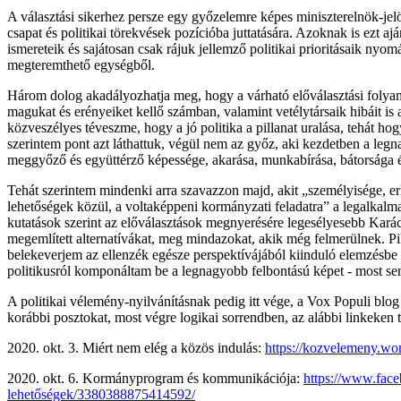
A választási sikerhez persze egy győzelemre képes miniszterelnök-jelölt
csapat és politikai törekvések pozícióba juttatására. Azoknak is ezt 
ismereteik és sajátosan csak rájuk jellemző politikai prioritásaik ny
megteremthető egységből.
Három dolog akadályozhatja meg, hogy a várható előválasztási folyamat
magukat és erényeiket kellő számban, valamint vetélytársaik hibáit is
közveszélyes téveszme, hogy a jó politika a pillanat uralása, tehát h
szerintem pont azt láthattuk, végül nem az győz, aki kezdetben a legn
meggyőző és együttérző képessége, akarása, munkabírása, bátorsága és
Tehát szerintem mindenki arra szavazzon majd, akit „személyisége, erk
lehetőségek közül, a voltaképpeni kormányzati feladatra” a legalkal
kutatások szerint az előválasztások megnyerésére legesélyesebb Kar
megemlített alternatívákat, meg mindazokat, akik még felmerülnek. Pi
belekeverjem az ellenzék egésze perspektívájából kiinduló elemzésbe 
politikusról komponáltam be a legnagyobb felbontású képet - most se
A politikai vélemény-nyilvánításnak pedig itt vége, a Vox Populi blog
korábbi posztokat, most végre logikai sorrendben, az alábbi linkeken t
2020. okt. 3. Miért nem elég a közös indulás:
https://kozvelemeny.wo
2020. okt. 6. Kormányprogram és kommunikációja:
https://www.face
lehetőségek/3380388875414592/