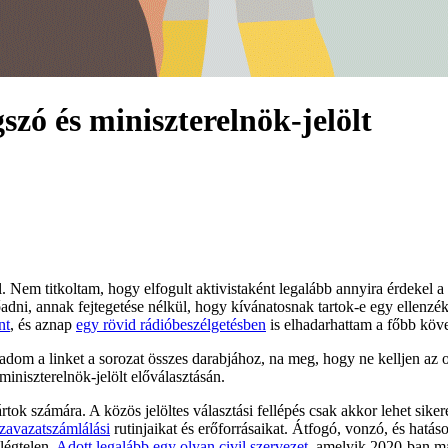
szó és miniszterelnök-jelölt
. Nem titkoltam, hogy elfogult aktivistaként legalább annyira érdekel a
előadni, annak fejtegetése nélkül, hogy kívánatosnak tartok-e egy ellen
nt
, és aznap
egy rövid rádióbeszélgetésben
is elhadarhattam a főbb köve
om a linket a sorozat összes darabjához, na meg, hogy ne kelljen az ol
iniszterelnök-jelölt előválasztásán.
tok számára. A közös jelöltes választási fellépés csak akkor lehet sike
zavazatszámlálási
rutinjaikat és erőforrásaikat. Átfogó, vonzó, és hat
légtelen.
Adott legalább egy olyan civil szervezet
, amelyik 2020-ban má