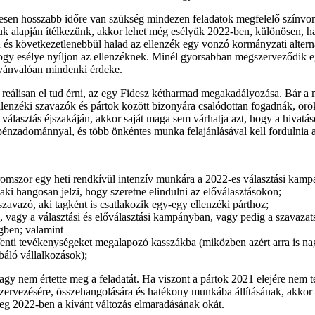
esen hosszabb időre van szükség mindezen feladatok megfelelő színvona
juk alapján ítélkezünk, akkor lehet még esélyük 2022-ben, különösen, 
an és következetlenebbül halad az ellenzék egy vonzó kormányzati alt
ogy esélye nyíljon az ellenzéknek. Minél gyorsabban megszerveződik egy
lvánvalóan mindenki érdeke.
ett reálisan el tud érni, az egy Fidesz kétharmad megakadályozása. Bár 
lenzéki szavazók és pártok között bizonyára csalódottan fogadnák, örö
választás éjszakáján, akkor saját maga sem várhatja azt, hogy a hivatáso
énzadománnyal, és több önkéntes munka felajánlásával kell fordulnia az 
áromszor egy heti rendkívül intenzív munkára a 2022-es választási kampán
 aki hangosan jelzi, hogy szeretne elindulni az előválasztásokon;
szavazó, aki tagként is csatlakozik egy-egy ellenzéki párthoz;
an, vagy a választási és előválasztási kampányban, vagy pedig a szavaza
égben; valamint
 fenti tevékenységeket megalapozó kasszákba (miközben azért arra is na
áló vállalkozások);
gy nem értette meg a feladatát. Ha viszont a pártok 2021 elejére nem te
ervezésére, összehangolására és hatékony munkába állításának, akkor 
meg 2022-ben a kívánt változás elmaradásának okát.