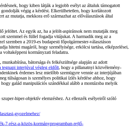
kérdésnek, hogy kiben látják a legjobb esélyt az általuk támogatott
 gondolják végig a kérdést. Elkerülhetetlen, hogy korlátozott
ert az mutatja, mekkora erő származhat az előválasztások által
ő jelöltet. Az egyik az, ha a jelölt-aspiránsok nem mutatják meg
ott szemmel és füllel fogadja vitájukat. A harmadik meg az a
Ezzel szemben a 2019-es budapesti főpolgármester-választáson
ja hitetni magáról, hogy személyisége, erkölcsi tartása, elképzelései,
a voltaképpeni kormányzati feladatra.
 munkabírása, bátorsága és felkészültsége alapján az adott
a tegnapi interjúval végleg eldőlt
, hogy a pillanatnyi közvélemény-
ndenkinek érdemes lesz mielőbb szemügyre vennie az interjújában
eg túlságosan is személyes politikai ízlés kérdése ahhoz, hogy
ki, hogy galád manipulációs szándékkal alább a montázsba melyik
 szuper-hiper-objektív elemzéshez. Az ellenzék esélyeiről szóló
lasztasi-gyozelmehez/
zék-7-rész-a-közös-kormányprogramban-rejlő-