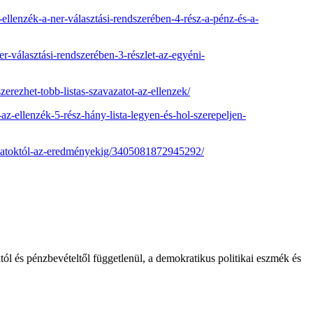
ellenzék-a-ner-választási-rendszerében-4-rész-a-pénz-és-a-
r-választási-rendszerében-3-részlet-az-egyéni-
erezhet-tobb-listas-szavazatot-az-ellenzek/
z-ellenzék-5-rész-hány-lista-legyen-és-hol-szerepeljen-
vazatoktól-az-eredményekig/3405081872945292/
l és pénzbevételtől függetlenül, a demokratikus politikai eszmék és