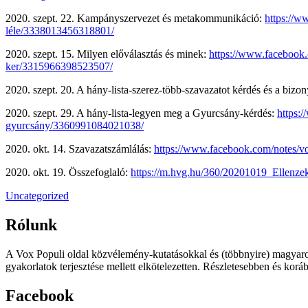
2020. szept. 22. Kampányszervezet és metakommunikáció:
https://w
léle/3338013456318801/
2020. szept. 15. Milyen előválasztás és minek:
https://www.facebook.c
ker/3315966398523507/
2020. szept. 20. A hány-lista-szerez-több-szavazatot kérdés és a bizo
2020. szept. 29. A hány-lista-legyen meg a Gyurcsány-kérdés:
https:
gyurcsány/3360991084021038/
2020. okt. 14. Szavazatszámlálás:
https://www.facebook.com/notes/vo
2020. okt. 19. Összefoglaló:
https://m.hvg.hu/360/20201019_Ellen
Uncategorized
Rólunk
A Vox Populi oldal közvélemény-kutatásokkal és (többnyire) magyarors
gyakorlatok terjesztése mellett elkötelezetten. Részletesebben és koráb
Facebook