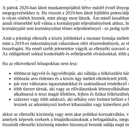
A pártok 2020-ban látott munkatempójából ítélve másfél évnél lényeg
megegyezésekhez is. Ha viszont a 2019-ben látott fejlődési potenciál
is olyan sötétek lesznek, mint ahogy most látszik. Ám minél lassabb
annál rémesebbé kell válnia a kormánypárt teljesítményének ahhoz, h
kormánypárt sem kormányozhat rémes teljesítménnyel - ez pedig nyi
Amit a jelenlegi ellenzék a közös jelöltekkel a mostani formája mell
mint a 2019-es önkormányzati választáson elért részeredmények, az el
összefogást. Ha ennél szebb jelenetekre vágyik az ellenzéki szavazó a 
Az eddigieknél sokkal konkrétabb és erőteljesebb elvárásokkal, több p
Ha az elkövetkező hónapokban nem lesz:
többtucat ügyvéd és ügyvédbojtár, aki vállalja a felkészülést h
többszáz arra érdemes és a közös ügy mellett elkötelezett jelölt,
pár ezer változatos tapasztalatokkal és szaktudással rendelkező 
több tízezer társuk, aki vagy az előválasztások lebonyolításáb
alkalmassá is teszi magát lélekben, fejben és fizikai felkészülts
százezer vagy több adakozó, aki néhány ezer forintot befizet a
lesznek az adományozó kedvet kihasználni vagy kimeríteni prób
akkor az ellenzéki közönség vagy nem akar politikai korszakváltást, va
amelyek képesek ezeknek a felajánlkozásoknak a befogadására, megsz
frusztrált ellenzéki közönség minden bizonnyal bennük találja majd 