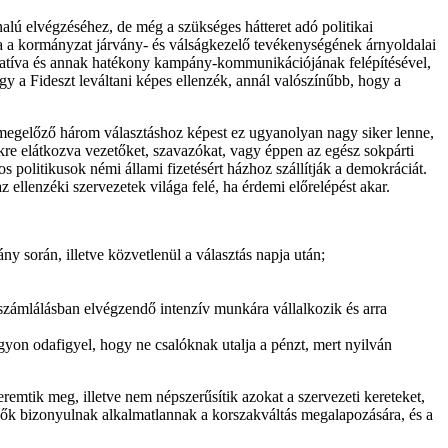
lú elvégzéséhez, de még a szükséges hátteret adó politikai
ha a kormányzat járvány- és válságkezelő tevékenységének árnyoldalai
ernatíva és annak hatékony kampány-kommunikációjának felépítésével,
 a Fideszt leváltani képes ellenzék, annál valószínűbb, hogy a
a megelőző három választáshoz képest ez ugyanolyan nagy siker lenne,
kre elátkozva vezetőket, szavazókat, vagy éppen az egész sokpárti
s politikusok némi állami fizetésért házhoz szállítják a demokráciát.
ellenzéki szervezetek világa felé, ha érdemi előrelépést akar.
y során, illetve közvetlenül a választás napja után;
tszámlálásban elvégzendő intenzív munkára vállalkozik és arra
gyon odafigyel, hogy ne csalóknak utalja a pénzt, mert nyilván
remtik meg, illetve nem népszerűsítik azokat a szervezeti kereteket,
ők bizonyulnak alkalmatlannak a korszakváltás megalapozására, és a