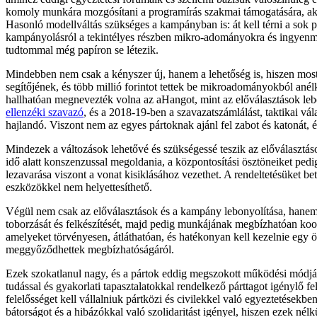
komoly munkára mozgósítani a programírás szakmai támogatására, aki
Hasonló modellváltás szükséges a kampányban is: át kell térni a sok pá
kampányolásról a tekintélyes részben mikro-adományokra és ingyenmunká
tudtommal még papíron se létezik.
Mindebben nem csak a kényszer új, hanem a lehetőség is, hiszen mo
segítőjének, és több millió forintot tettek be mikroadományokból anél
hallhatóan megnevezték volna az aHangot, mint az előválasztások lebo
ellenzéki szavazó
, és a 2018-19-ben a szavazatszámlálást, taktikai vá
hajlandó. Viszont nem az egyes pártoknak ajánl fel zabot és katonát, és
Mindezek a változások lehetővé és szükségessé teszik az előválasztáso
idő alatt konszenzussal megoldania, a központosítási ösztöneiket ped
lezavarása viszont a vonat kisiklásához vezethet. A rendeltetésüket b
eszközökkel nem helyettesíthető.
Végül nem csak az előválasztások és a kampány lebonyolítása, hanem a 
toborzását és felkészítését, majd pedig munkájának megbízhatóan koord
amelyeket törvényesen, átláthatóan, és hatékonyan kell kezelnie egy ö
meggyőződhettek megbízhatóságáról.
Ezek szokatlanul nagy, és a pártok eddig megszokott működési módjáva
tudással és gyakorlati tapasztalatokkal rendelkező párttagot igénylő f
felelősséget kell vállalniuk pártközi és civilekkel való egyeztetésekb
bátorságot és a hibázókkal való szolidaritást igényel, hiszen ezek né