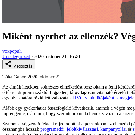
Miként nyerhet az ellenzék? Vég
voxpopuli
Uncategorized
·
2020. október 21. 16:40
Megosztás
Tóka Gábor, 2020. október 21.
Az elmúlt hetekben sokrészes elmélkedést posztoltam a fenti kérdésről
értékrendi premisszáktól független, tárgyilagosan vitatható érvelést 
egy olvashatóra rövidített változata a
HVG vitaindítójaként is megjele
Alább egy gyakorlatias összefoglaló következik, aminek a végén megad
töprengenie, elárulom, hogy szerintem kire kellene szavaznia a közös m
Számos elvégzendő feladat rajzolódott ki a posztokban az ellenzéki pár
összhangba hozzák
programadói
,
jelöltkiválasztási
,
kampányolási
és
s
amihez eddigi egyeztetési fórumaik és szellemi bázisuk valószínűleg e