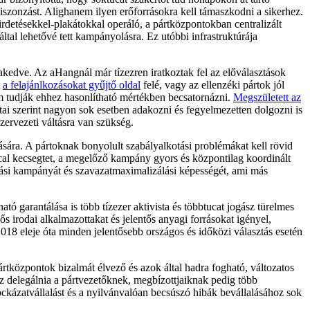
zonzást. Alighanem ilyen erőforrásokra kell támaszkodni a sikerhez.
hirdetésekkel-plakátokkal operáló, a pártközpontokban centralizált
tal lehetővé tett kampányolásra. Ez utóbbi infrastruktúrája
kakedve.
Az aHangnál már tízezren iratkoztak fel az előválasztások
t
a felajánlkozásokat gyűjtő oldal
felé, vagy az ellenzéki pártok jól
em tudják ehhez hasonlítható mértékben becsatornázni.
Megszületett az
latai szerint nagyon sok esetben adakozni és fegyelmezetten dolgozni is
szervezeti váltásra van szükség.
tására. A pártoknak bonyolult szabályalkotási problémákat kell rövid
ccal kecsegtet, a megelőző kampány gyors és központilag koordinált
sztási kampányát és szavazatmaximalizálási képességét, ami más
ó garantálása is több tízezer aktivista és többtucat jogász türelmes
 irodai alkalmazottakat és jelentős anyagi forrásokat igényel,
 2018 eleje óta minden jelentősebb országos és időközi választás esetén
rtközpontok bizalmát élvező és azok által hadra fogható, változatos
hoz delegálnia a pártvezetőknek, megbízottjaiknak pedig több
kockázatvállalást és a nyilvánvalóan becsúszó hibák bevállalásához sok