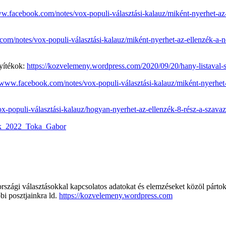
ww.facebook.com/notes/vox-populi-választási-kalauz/miként-nyerhet-az-
om/notes/vox-populi-választási-kalauz/miként-nyerhet-az-ellenzék-a-ne
nyítékok:
https://kozvelemeny.wordpress.com/2020/09/20/hany-listaval-sz
//www.facebook.com/notes/vox-populi-választási-kalauz/miként-nyerhet-a
x-populi-választási-kalauz/hogyan-nyerhet-az-ellenzék-8-rész-a-sza
zek_2022_Toka_Gabor
zági választásokkal kapcsolatos adatokat és elemzéseket közöl pártoktó
bi posztjainkra ld.
https://kozvelemeny.wordpress.com