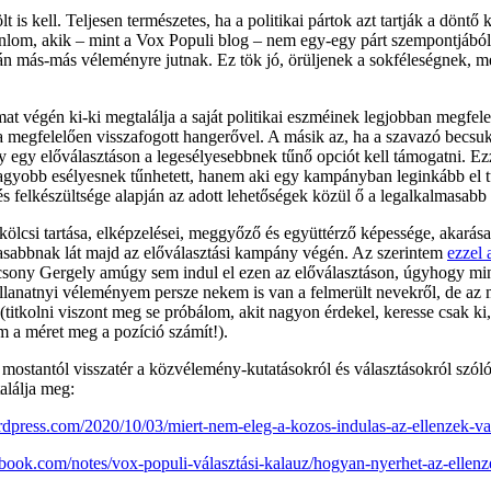
 is kell. Teljesen természetes, ha a politikai pártok azt tartják a döntő 
ajánlom, akik – mint a Vox Populi blog – nem egy-egy párt szempontjából
omán más-más véleményre jutnak. Ez tök jó, örüljenek a sokféleségnek, m
 végén ki-ki megtalálja a saját politikai eszméinek legjobban megfelel
 a megfelelően visszafogott hangerővel. A másik az, ha a szavazó becsuk
ogy egy előválasztáson a legesélyesebbnek tűnő opciót kell támogatni. 
agyobb esélyesnek tűnhetett, hanem aki egy kampányban leginkább el tud
 felkészültsége alapján az adott lehetőségek közül ő a legalkalmasabb 
ölcsi tartása, elképzelései, meggyőző és együttérző képessége, akarása,
masabbnak lát majd az előválasztási kampány végén. Az szerintem
ezzel 
ácsony Gergely amúgy sem indul el ezen az előválasztáson, úgyhogy mi
llanatnyi véleményem persze nekem is van a felmerült nevekről, de az m
(titkolni viszont meg se próbálom, akit nagyon érdekel, keresse csak 
m a méret meg a pozíció számít!).
 mostantól visszatér a közvélemény-kutatásokról és választásokról szóló
alálja meg:
rdpress.com/2020/10/03/miert-nem-eleg-a-kozos-indulas-az-ellenzek-va
book.com/notes/vox-populi-választási-kalauz/hogyan-nyerhet-az-ellen