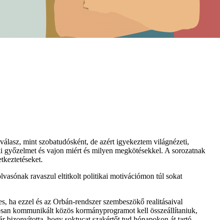
 válasz, mint szobatudósként, de azért igyekeztem világnézeti,
zéki győzelmet és vajon miért és milyen megkötésekkel. A sorozatnak
tkeztetéseket.
vasónak ravaszul eltitkolt politikai motivációmon túl sokat
res, ha ezzel és az Orbán-rendszer szembeszökő realitásaival
ásosan kommunikált közös kormányprogramot kell összeállítaniuk,
r bizonyította, hogy soktucat szakértőt tud hónapokon át tartó