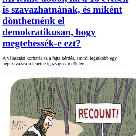
is szavazhatnának, és miként
dönthetnénk el
demokratikusan, hogy
megtehessék-e ezt?
A választási korhatár az a fajta kérdés, amiről leginkább egy
népszavazáson lehetne igazságosan dönteni.