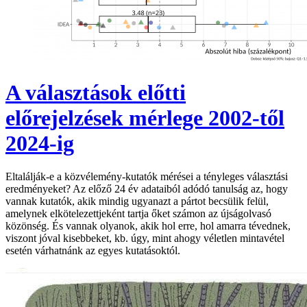
A választások előtti
előrejelzések mérlege 2002-től
2024-ig
Eltalálják-e a közvélemény-kutatók mérései a tényleges választási
eredményeket? Az előző 24 év adataiból adódó tanulság az, hogy
vannak kutatók, akik mindig ugyanazt a pártot becsülik felül,
amelynek elkötelezettjeként tartja őket számon az újságolvasó
közönség. És vannak olyanok, akik hol erre, hol amarra tévednek,
viszont jóval kisebbeket, kb. úgy, mint ahogy véletlen mintavétel
esetén várhatnánk az egyes kutatásoktól.