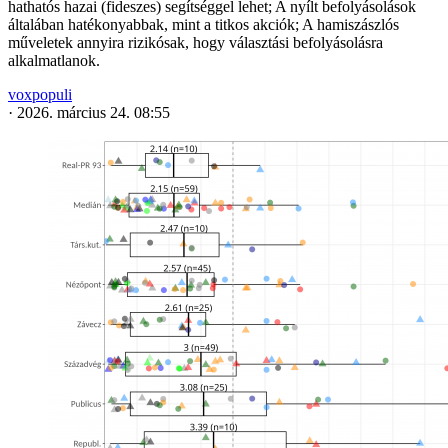
hathatós hazai (fideszes) segítséggel lehet; A nyílt befolyásolások
általában hatékonyabbak, mint a titkos akciók; A hamiszászlós
műveletek annyira rizikósak, hogy választási befolyásolásra
alkalmatlanok.
voxpopuli
·
2026. március 24. 08:55