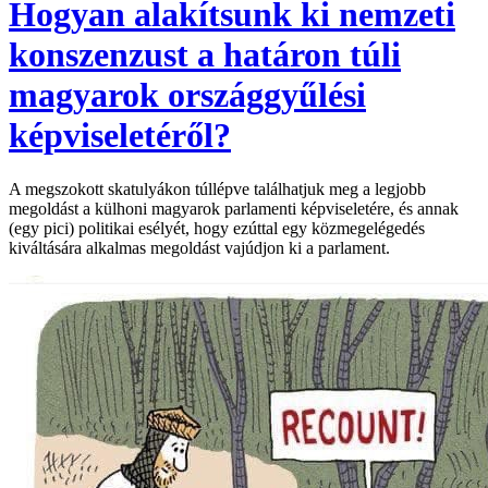
Hogyan alakítsunk ki nemzeti
konszenzust a határon túli
magyarok országgyűlési
képviseletéről?
A megszokott skatulyákon túllépve találhatjuk meg a legjobb
megoldást a külhoni magyarok parlamenti képviseletére, és annak
(egy pici) politikai esélyét, hogy ezúttal egy közmegelégedés
kiváltására alkalmas megoldást vajúdjon ki a parlament.