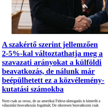
A szakértő szerint jellemzően
2-5%-kal változtathatja meg a
szavazati arányokat a külföldi
beavatkozás, de nálunk már
beépülhetett ez a közvélemény-
kutatási számokba
Nem csak az orosz, de az amerikai Fidesz-támogatás is kimeríti a
választási beavatkozás fogalmát; De sikeresen beavatkozni csak