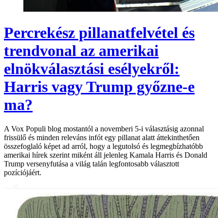
Percrekész pillanatfelvétel és
trendvonal az amerikai
elnökválasztási esélyekről:
Harris vagy Trump győzne-e
ma?
A Vox Populi blog mostantól a novemberi 5-i választásig azonnal
frissülő és minden releváns infót egy pillanat alatt áttekinthetően
összefoglaló képet ad arról, hogy a legutolsó és legmegbízhatóbb
amerikai hírek szerint miként áll jelenleg Kamala Harris és Donald
Trump versenyfutása a világ talán legfontosabb választott
pozíciójáért.