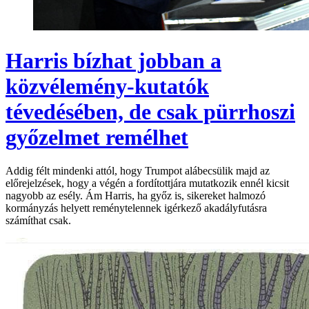
Harris bízhat jobban a
közvélemény-kutatók
tévedésében, de csak pürrhoszi
győzelmet remélhet
Addig félt mindenki attól, hogy Trumpot alábecsülik majd az
előrejelzések, hogy a végén a fordítottjára mutatkozik ennél kicsit
nagyobb az esély. Ám Harris, ha győz is, sikereket halmozó
kormányzás helyett reménytelennek igérkező akadályfutásra
számíthat csak.