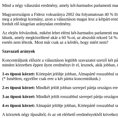
Mind a négy választási eredmény, amely két-harmados parlamenti mand
Magyarországon a Fidesz voksaránya 2002 óta folyamatosan 40 % fölött v
meg a jelenlegi kormány, azon a választáson magas lesz a kétpárt-rend
fordult elő kiugróan aránytalan eredmény.
Az elején felvázoltuk, miként lehet elérni két-harmados parlamenti 
látunk, amely megközelítené akár a 60 %-ot, az abszolút rekord 54 %-
esetén nem létezik. Most már csak az a kérdés, hogy miért nem?
Szavazati arányok
Koncentráljunk először a választáson legtöbb szavazatot szerző két p
minden körzetben éppen ilyen eredményt ér el, lesznek, akik jobban, é
1-es típusú körzet:
Körtepárt jelöltje jobban, Almapárté rosszabbul s
(* Ismétlem, egyelőre csak erre a két pártra koncentrálunk.)
2-es típusú körzet:
Mindkét jelölt jobban szerepel pártja országos e
3-as típusú körzet:
Mindkét jelölt rosszabbul szerepel pártja ország
4-es típusú körzet:
Almapárt jelöltje jobban, Körtepárté rosszabbul sz
A körzetek négy típusából, és az ott elérhető eredményekből következ