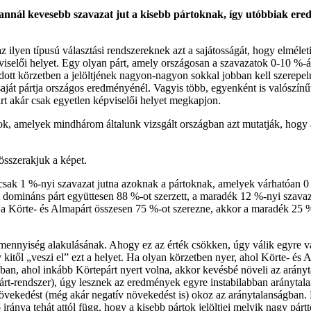
annál kevesebb szavazat jut a kisebb pártoknak, így utóbbiak ered
z ilyen típusú választási rendszereknek azt a sajátosságát, hogy elmé
viselői helyet. Egy olyan párt, amely országosan a szavazatok 0-10 %-á
tt körzetben a jelöltjének nagyon-nagyon sokkal jobban kell szerepeln
e saját pártja országos eredményénél. Vagyis több, egyenként is valószínű
t akár csak egyetlen képviselői helyet megkapjon.
k, amelyek mindhárom általunk vizsgált országban azt mutatják, hogy az
összerakjuk a képet.
sak 1 %-nyi szavazat jutna azoknak a pártoknak, amelyek várhatóan 0 
t domináns párt együttesen 88 %-ot szerzett, a maradék 12 %-nyi szav
a Körte- és Almapárt összesen 75 %-ot szerezne, akkor a maradék 25 
tmennyiség alakulásának. Ahogy ez az érték csökken, úgy válik egyre 
 kitől „veszi el” ezt a helyet. Ha olyan körzetben nyer, ahol Körte- és 
n, ahol inkább Körtepárt nyert volna, akkor kevésbé növeli az arányta
árt-rendszer), úgy lesznek az eredmények egyre instabilabban aránytala
vekedést (még akár negatív növekedést is) okoz az aránytalanságban. É
iránya tehát attól függ, hogy a kisebb pártok jelöltjei melyik nagy pár