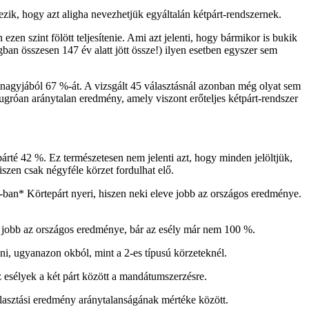
ik, hogy azt aligha nevezhetjük egyáltalán kétpárt-rendszernek.
en szint fölött teljesítenie. Ami azt jelenti, hogy bármikor is bukik
ban összesen 147 év alatt jött össze!) ilyen esetben egyszer sem
 nagyjából 67 %-át. A vizsgált 45 választásnál azonban még olyat sem
ugróan aránytalan eredmény, amely viszont erőteljes kétpárt-rendszer
rté 42 %. Ez természetesen nem jelenti azt, hogy minden jelöltjük,
szen csak négyféle körzet fordulhat elő.
%-ban* Körtepárt nyeri, hiszen neki eleve jobb az országos eredménye.
n jobb az országos eredménye, bár az esély már nem 100 %.
i, ugyanazon okból, mint a 2-es típusú körzeteknél.
z esélyek a két párt között a mandátumszerzésre.
álasztási eredmény aránytalanságának mértéke között.