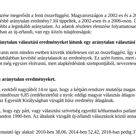
zése megerősíti a fenti összefüggést. Magyarországon a 2002-es és a 2
evésbé aránytalan eredmény? Jól tippeltek, a 2002-esen és a 2006-oson.
bbi a leginkább aránytalant. Az adatok részletes elemzése folyamatosa
akban az új-zélandi, van egy közös tulajdonságuk:
nytalan választási eredményeket látunk egy aránytalan választási
is nem minden esetben követik tökéletesen ezt az összefüggést. Így é
abilabban kevésbé aránytalanok az eredmények. Ez azért fontos, mert a
 még egyszer elolvasni, mert alapkérdésünk szempontjából, nevezetesen
n aránytalan eredményeket.
ezekből nagyjából 14-re igaz, hogy a kétpárt-rendszer mutatója magas
mindössze 6,85 (emlékeztetőül a nyolc eddigi magyar választás átlagos é
 az Egyesült Királyságban vizsgált húsz eredmény átlagának.
lő, hogy egy párt, vagy választási szövetség egyedül kétharmados parla
ndon 1990-ben. Az általunk vizsgált új-zélandi választások közül anna
 mutató így alakul: 2010-ben 38,06, 2014-ben 52,42, 2018-ban pedig 3