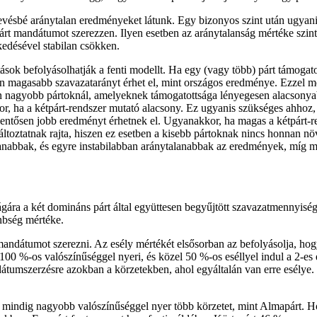
evésbé aránytalan eredményeket látunk. Egy bizonyos szint után ugyanis
t mandátumot szerezzen. Ilyen esetben az aránytalanság mértéke szinte
ekedésével stabilan csökken.
sok befolyásolhatják a fenti modellt. Ha egy (vagy több) párt támogato
en magasabb szavazatarányt érhet el, mint országos eredménye. Ezzel m
n nagyobb pártoknál, amelyeknek támogatottsága lényegesen alacsonyabb
kkor, ha a kétpárt-rendszer mutató alacsony. Ez ugyanis szükséges ahh
jelentősen jobb eredményt érhetnek el. Ugyanakkor, ha magas a kétpárt-r
ltoztatnak rajta, hiszen ez esetben a kisebb pártoknak nincs honnan n
lanabbak, és egyre instabilabban aránytalanabbak az eredmények, míg 
ára a két domináns párt által együttesen begyűjtött szavazatmennyisé
önbség mértéke.
 mandátumot szerezni. Az esély mértékét elsősorban az befolyásolja, h
100 %-os valószínűséggel nyeri, és közel 50 %-os eséllyel indul a 2-es
tumszerzésre azokban a körzetekben, ahol egyáltalán van erre esélye.
t mindig nagyobb valószínűséggel nyer több körzetet, mint Almapárt. 