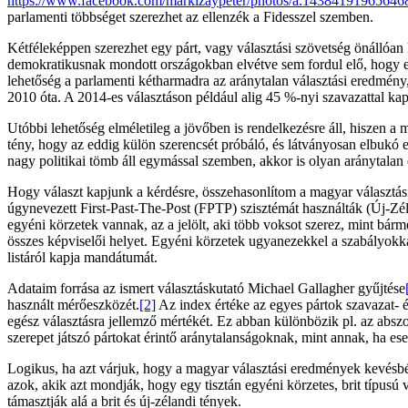
https://www.facebook.com/markizaypeter/photos/a.1438419196564
parlamenti többséget szerezhet az ellenzék a Fidesszel szemben.
Kétféleképpen szerezhet egy párt, vagy választási szövetség önállóa
demokratikusnak mondott országokban elvétve sem fordul elő, hogy 
lehetőség a parlamenti kétharmadra az aránytalan választási eredmény,
2010 óta. A 2014-es választáson például alig 45 %-nyi szavazattal kap
Utóbbi lehetőség elméletileg a jövőben is rendelkezésre áll, hiszen a
tény, hogy az eddig külön szerencsét próbáló, és látványosan elbukó
nagy politikai tömb áll egymással szemben, akkor is olyan aránytala
Hogy választ kapjunk a kérdésre, összehasonlítom a magyar választás
úgynevezett First-Past-The-Post (FPTP) szisztémát használták (Új-Zél
egyéni körzetek vannak, az a jelölt, aki több voksot szerez, mint bá
összes képviselői helyet. Egyéni körzetek ugyanezekkel a szabályokk
listáról kapja mandátumát.
Adataim forrása az ismert választáskutató Michael Gallagher gyűjtése
használt mérőeszközét.
[2]
Az index értéke az egyes pártok szavazat- 
egész választásra jellemző mértékét. Ez abban különbözik pl. az absz
szerepet játszó pártokat érintő aránytalanságoknak, mint annak, ha es
Logikus, ha azt várjuk, hogy a magyar választási eredmények kevésbé l
azok, akik azt mondják, hogy egy tisztán egyéni körzetes, brit típus
támasztják alá a brit és új-zélandi tények.