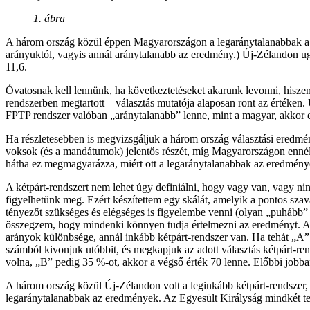
1. ábra
A három ország közül éppen Magyarországon a legaránytalanabbak a v
arányuktól, vagyis annál aránytalanabb az eredmény.) Új-Zélandon ugy
11,6.
Óvatosnak kell lennünk, ha következtetéseket akarunk levonni, hiszen
rendszerben megtartott – választás mutatója alaposan ront az értéken
FPTP rendszer valóban „aránytalanabb” lenne, mint a magyar, akkor e
Ha részletesebben is megvizsgáljuk a három ország választási eredmé
voksok (és a mandátumok) jelentős részét, míg Magyarországon ennél 
hátha ez megmagyarázza, miért ott a legaránytalanabbak az eredménye
A kétpárt-rendszert nem lehet úgy definiálni, hogy vagy van, vagy nin
figyelhetünk meg. Ezért készítettem egy skálát, amelyik a pontos sz
tényezőt szükséges és elégséges is figyelembe venni (olyan „puhább”
összegzem, hogy mindenki könnyen tudja értelmezni az eredményt. Abb
arányok különbsége, annál inkább kétpárt-rendszer van. Ha tehát „A” 
számból kivonjuk utóbbit, és megkapjuk az adott választás kétpárt-re
volna, „B” pedig 35 %-ot, akkor a végső érték 70 lenne. Előbbi jobban
A három ország közül Új-Zélandon volt a leginkább kétpárt-rendszer, é
legaránytalanabbak az eredmények. Az Egyesült Királyság mindkét tek