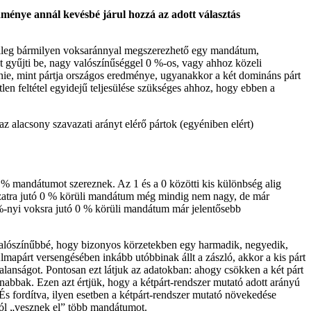
ménye annál kevésbé járul hozzá az adott választás
letileg bármilyen voksaránnyal megszerezhető egy mandátum,
t gyűjti be, nagy valószínűséggel 0 %-os, vagy ahhoz közeli
ie, mint pártja országos eredménye, ugyanakkor a két domináns párt
tlen feltétel egyidejű teljesülése szükséges ahhoz, hogy ebben a
 alacsony szavazati arányt elérő pártok (egyéniben elért)
% mandátumot szereznek. Az 1 és a 0 közötti kis különbség alig
azatra jutó 0 % körüli mandátum még mindig nem nagy, de már
%-nyi voksra jutó 0 % körüli mandátum már jelentősebb
valószínűbbé, hogy bizonyos körzetekben egy harmadik, negyedik,
Almapárt versengésében inkább utóbbinak állt a zászló, akkor a kis párt
lanságot. Pontosan ezt látjuk az adatokban: ahogy csökken a két párt
nabbak. Ezen azt értjük, hogy a kétpárt-rendszer mutató adott arányú
s fordítva, ilyen esetben a kétpárt-rendszer mutató növekedése
ttól „vesznek el” több mandátumot.