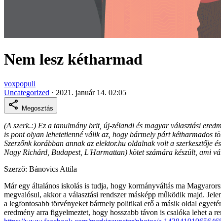
Nem lesz kétharmad
voxpopuli
Uncategorized
·
2021. január 14. 02:05
Megosztás
(A szerk.:) Ez a tanulmány brit, új-zélandi és magyar választási ere
is pont olyan lehetetlenné válik az, hogy bármely párt kétharmados tö
Szerzőnk korábban annak az elektor.hu oldalnak volt a szerkesztője és
Nagy Richárd, Budapest, L'Harmattan) kötet számára készült, ami vár
Szerző: Bánovics Attila
Már egy általános iskolás is tudja, hogy kormányváltás ma Magyarorsz
megvalósul, akkor a választási rendszer másképp működik majd. Jelen
a legfontosabb törvényeket bármely politikai erő a másik oldal egyet
eredmény arra figyelmeztet, hogy hosszabb távon is csalóka lehet a ren