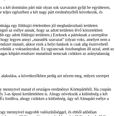
 a két domináns párt már olyan sok szavazatot gyűjt be együttesen,
 teljes egészében a két nagy párt eredményéből következik, és
ttsága egy földrajzi értelemben jól meghatározható területen
egnő az esélye annak, hogy az adott területen lévő körzetekben
 egy adott földrajzi területen.) Ezeknek a pártoknak a szereplése
oz, hogy legyen annyi „maradék szavazat” (olyan voks, amelyet nem a
endszer mutató, akkor ezek a helyi hatások is csak alig észrevehető
övelniük a voksarányukat. Ez ugyancsak összhangban áll azzal, amit az
magas kétpárt-rendszer mutatónál nemcsak csökken az aránytalanság
g alakulása, a következőkben pedig azt nézem meg, milyen szerepet
ogy mennyivel marad el országos eredménye Körtepártétól. Ha csupán
 és 3-as típusú kerületekben is. Ahogy növekszik a különbség a két
 És fordítva, ahogy csökken a különbség, úgy nő Almapárt esélye a
Hogy mennyivel nagyobb valószínűséggel, és ebből adódóan