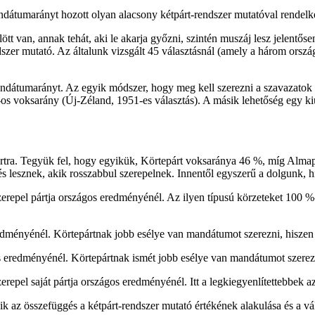
átumarányt hozott olyan alacsony kétpárt-rendszer mutatóval rendelkez
an, annak tehát, aki le akarja győzni, szintén muszáj lesz jelentősen ez
szer mutató. Az általunk vizsgált 45 választásnál (amely a három ország
mandátumarányt. Az egyik módszer, hogy meg kell szerezni a szavazatok
os voksarány (Új-Zéland, 1951-es választás). A másik lehetőség egy ki
ártra. Tegyük fel, hogy egyikük, Körtepárt voksaránya 46 %, míg Almapá
s lesznek, akik rosszabbul szerepelnek. Innentől egyszerű a dolgunk, hi
zerepel pártja országos eredményénél. Az ilyen típusú körzeteket 100 
redményénél. Körtepártnak jobb esélye van mandátumot szerezni, hisze
os eredményénél. Körtepártnak ismét jobb esélye van mandátumot szerezn
erepel saját pártja országos eredményénél. Itt a legkiegyenlítettebbek a
ik az összefüggés a kétpárt-rendszer mutató értékének alakulása és a v