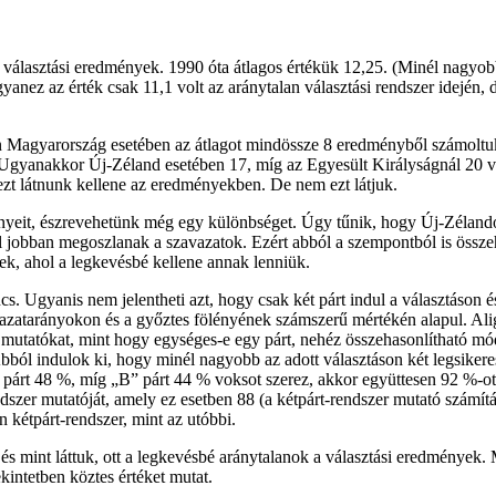
álasztási eredmények. 1990 óta átlagos értékük 12,25. (Minél nagyobb
anez az érték csak 11,1 volt az aránytalan választási rendszer idején,
 Magyarország esetében az átlagot mindössze 8 eredményből számoltuk, 
. Ugyanakkor Új-Zéland esetében 17, míg az Egyesült Királyságnál 20 v
zt látnunk kellene az eredményekben. De nem ezt látjuk.
nyeit, észrevehetünk még egy különbséget. Úgy tűnik, hogy Új-Zélandon 
jobban megoszlanak a szavazatok. Ezért abból a szempontból is összeha
k, ahol a legkevésbé kellene annak lenniük.
cs. Ugyanis nem jelentheti azt, hogy csak két párt indul a választáson 
avazatarányokon és a győztes fölényének számszerű mértékén alapul. Ali
 mutatókat, mint hogy egységes-e egy párt, nehéz összehasonlítható mó
ól indulok ki, hogy minél nagyobb az adott választáson két legsikeres
párt 48 %, míg „B” párt 44 % voksot szerez, akkor együttesen 92 %-ot 
ndszer mutatóját, amely ez esetben 88 (a kétpárt-rendszer mutató számí
 kétpárt-rendszer, mint az utóbbi.
s mint láttuk, ott a legkevésbé aránytalanok a választási eredmények. 
intetben köztes értéket mutat.