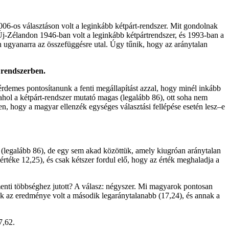
006-os választáson volt a leginkább kétpárt-rendszer. Mit gondolnak
 Új-Zélandon 1946-ban volt a leginkább kétpártrendszer, és 1993-ban a
n ugyanarra az összefüggésre utal. Úgy tűnik, hogy az aránytalan
 rendszerben.
rdemes pontosítanunk a fenti megállapítást azzal, hogy minél inkább
hol a kétpárt-rendszer mutató magas (legalább 86), ott soha nem
, hogy a magyar ellenzék egységes választási fellépése esetén lesz–e
 (legalább 86), de egy sem akad közöttük, amely kiugróan aránytalan
rtéke 12,25), és csak kétszer fordul elő, hogy az érték meghaladja a
menti többséghez jutott? A válasz: négyszer. Mi magyarok pontosan
k az eredménye volt a második legaránytalanabb (17,24), és annak a
7,62.