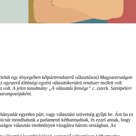
t (tehát egy lényegében kétpártrendszerű választáson) Magyarországon
egyszerű többségi egyéni választókerületi rendszer mellett volt.
 volt. A jelen tanulmány „A választás fensége” c. (szerk. Szentpéteri
eharangozójaként.
hányadát egyetlen párt, vagy választási szövetség gyűjti be. Ám ha ez
 búcsút mondhatunk a parlamenti kétharmadnak, és ezzel annak, hogy
országos választás eredményeit vizsgálva három országban. Az