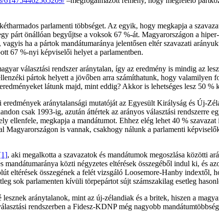
68/614754462565209/
–megfogalmazott remény, hogy megfelelő pártközi
n kétharmados parlamenti többséget. Az egyik, hogy megkapja a szavaza
egy párt önállóan begyűjtse a voksok 67 %-át. Magyarországon a hipe
 vagyis ha a pártok mandátumaránya jelentősen eltér szavazati arányukt
ott 67 %-nyi képviselői helyet a parlamentben.
 magyar választási rendszer aránytalan, így az eredmény is mindig az le
 ellenzéki pártok helyett a jövőben arra számíthatunk, hogy valamilye
n eredményeket látunk majd, mint eddig? Akkor is lehetséges lesz 50 
i eredmények aránytalansági mutatóját az Egyesült Királyság és Új-Zél
andon csak 1993-ig, azután áttértek az arányos választási rendszerre e
rmely ellenfele, megkapja a mandátumot. Ehhez elég lehet 40 % szavazat
al Magyarországon is vannak, csakhogy nálunk a parlamenti képviselőkn
[1]
, aki megalkotta a szavazatok és mandátumok megoszlása közötti arán
és mandátumaránya közti négyzetes eltérések összegéből indul ki, és a
olút eltérések összegének a felét vizsgáló Loosemore-Hanby indextől, ho
etleg sok parlamenten kívüli törpepártot sújt számszakilag esetleg haso
esznek aránytalanok, mint az új-zélandiak és a britek, hiszen a magyar v
ú választási rendszerben a Fidesz-KDNP még nagyobb mandátumtöbbséget 