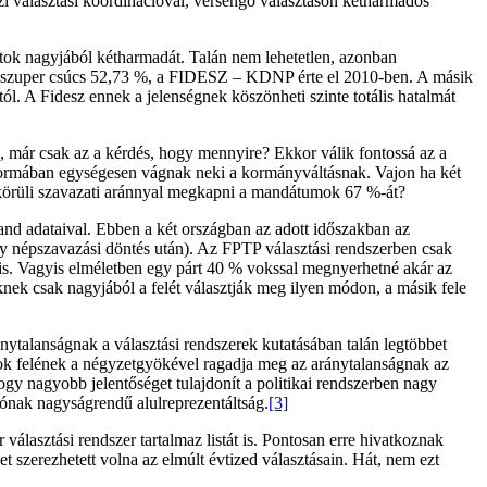
 választási koordinációval, versengő választáson kétharmados
tok nagyjából kétharmadát. Talán nem lehetetlen, azonban
r-szuper csúcs 52,73 %, a FIDESZ – KDNP érte el 2010-ben. A másik
ól. A Fidesz ennek a jelenségnek köszönheti szinte totális hatalmát
sz, már csak az a kérdés, hogy mennyire? Ekkor válik fontossá az a
n formában egységesen vágnak neki a kormányváltásnak. Vajon ha két
% körüli szavazati aránnyal megkapni a mandátumok 67 %-át?
and adataival. Ebben a két országban az adott időszakban az
gy népszavazási döntés után). Az FPTP választási rendszerben csak
 is. Vagyis elméletben egy párt 40 % vokssal megnyerhetné akár az
ek csak nagyjából a felét választják meg ilyen módon, a másik fele
ytalanságnak a választási rendszerek kutatásában talán legtöbbet
zok felének a négyzetgyökével ragadja meg az aránytalanságnak az
gy nagyobb jelentőséget tulajdonít a politikai rendszerben nagy
nlónak nagyságrendű alulreprezentáltság.
[3]
álasztási rendszer tartalmaz listát is. Pontosan erre hivatkoznak
szerezhetett volna az elmúlt évtized választásain. Hát, nem ezt