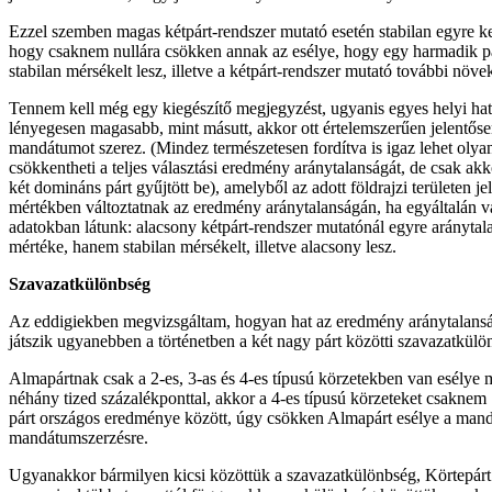
Ezzel szemben magas kétpárt-rendszer mutató esetén stabilan egyre k
hogy csaknem nullára csökken annak az esélye, hogy egy harmadik pár
stabilan mérsékelt lesz, illetve a kétpárt-rendszer mutató további növ
Tennem kell még egy kiegészítő megjegyzést, ugyanis egyes helyi hatá
lényegesen magasabb, mint másutt, akkor ott értelemszerűen jelentős
mandátumot szerez. (Mindez természetesen fordítva is igaz lehet olya
csökkentheti a teljes választási eredmény aránytalanságát, de csak a
két domináns párt gyűjtött be), amelyből az adott földrajzi területen 
mértékben változtatnak az eredmény aránytalanságán, ha egyáltalán vá
adatokban látunk: alacsony kétpárt-rendszer mutatónál egyre arányta
mértéke, hanem stabilan mérsékelt, illetve alacsony lesz.
Szavazatkülönbség
Az eddigiekben megvizsgáltam, hogyan hat az eredmény aránytalanság
játszik ugyanebben a történetben a két nagy párt közötti szavazatkül
Almapártnak csak a 2-es, 3-as és 4-es típusú körzetekben van esélye
néhány tized százalékponttal, akkor a 4-es típusú körzeteket csaknem 
párt országos eredménye között, úgy csökken Almapárt esélye a mandá
mandátumszerzésre.
Ugyanakkor bármilyen kicsi közöttük a szavazatkülönbség, Körtepár