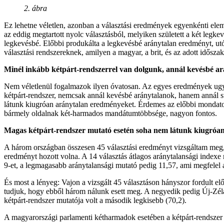
2. ábra
Ez lehetne véletlen, azonban a választási eredmények egyenkénti elem
az eddig megtartott nyolc választásból, melyiken született a két legk
legkevésbé. Előbbi produkálta a legkevésbé aránytalan eredményt, utó
választási rendszereknek, amilyen a magyar, a brit, és az adott idősz
Minél inkább kétpárt-rendszerrel van dolgunk, annál kevésbé ará
Nem véletlenül fogalmazok ilyen óvatosan. Az egyes eredmények ugyan
kétpárt-rendszer, nemcsak annál kevésbé aránytalanok, hanem annál st
látunk kiugróan aránytalan eredményeket. Érdemes az előbbi mondatot
bármely oldalnak két-harmados mandátumtöbbsége, nagyon fontos.
Magas kétpárt-rendszer mutató esetén soha nem látunk kiugróa
A három országban összesen 45 választási eredményt vizsgáltam meg, 
eredményt hozott volna. A 14 választás átlagos aránytalansági indexe 
9-et, a legmagasabb aránytalansági mutató pedig 11,57, ami megfelel
És most a lényeg: Vajon a vizsgált 45 választáson hányszor fordult e
tudjuk, hogy ebből három nálunk esett meg. A negyedik pedig Új-Zéla
kétpárt-rendszer mutatója volt a második legkisebb (70,2).
A magyarországi parlamenti kétharmadok esetében a kétpárt-rendszer