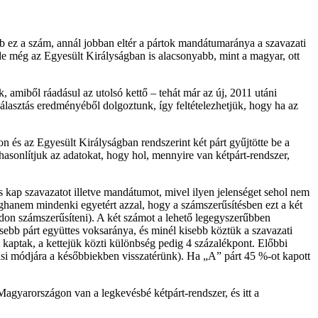
 ez a szám, annál jobban eltér a pártok mandátumaránya a szavazati
 de még az Egyesült Királyságban is alacsonyabb, mint a magyar, ott
amiből ráadásul az utolsó kettő – tehát már az új, 2011 utáni
álasztás eredményéből dolgoztunk, így feltételezhetjük, hogy ha az
és az Egyesült Királyságban rendszerint két párt gyűjtötte be a
sonlítjuk az adatokat, hogy hol, mennyire van kétpárt-rendszer,
és kap szavazatot illetve mandátumot, mivel ilyen jelenséget sehol nem
ghanem mindenki egyetért azzal, hogy a számszerűsítésben ezt a két
don számszerűsíteni). A két számot a lehető legegyszerűbben
ebb párt együttes voksaránya, és minél kisebb köztük a szavazati
kaptak, a kettejük közti különbség pedig 4 százalékpont. Előbbi
tási módjára a későbbiekben visszatérünk). Ha „A” párt 45 %-ot kapott
Magyarországon van a legkevésbé kétpárt-rendszer, és itt a