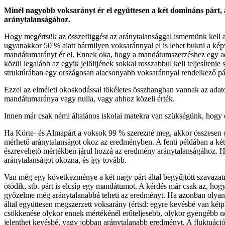
Minél nagyobb voksarányt ér el együttesen a két domináns párt, 
aránytalanságához.
Hogy megértsük az összefüggést az aránytalansággal ismernünk kell a
ugyanakkor 50 % alatt bármilyen voksaránnyal el is lehet bukni a kép
mandátumarányt ér el. Ennek oka, hogy a mandátumszerzéshez egy ado
közül legalább az egyik jelöltjének sokkal rosszabbul kell teljesíteni
struktúrában egy országosan alacsonyabb voksaránnyal rendelkező pár
Ezzel az elméleti okoskodással tökéletes összhangban vannak az adato
mandátumaránya vagy nulla, vagy ahhoz közeli érték.
Innen már csak némi általános iskolai matekra van szükségünk, hogy 
Ha Körte- és Almapárt a voksok 99 % szerezné meg, akkor összesen c
mérhető aránytalanságot okoz az eredményben. A fenti példában a ké
észrevehető mértékben járul hozzá az eredmény aránytalanságához. H
aránytalanságot okozna, és így tovább.
Van még egy következménye a két nagy párt által begyűjtött szavaza
ötödik, stb. párt is elcsíp egy mandátumot. A kérdés már csak az, hogy
győzelme még aránytalanabbá teheti az eredményt. Ha azonban olyanba
által együttesen megszerzett voksarány (értsd: egyre kevésbé van kétp
csökkenése olykor ennek mértékénél erőteljesebb, olykor gyengébb nö
jelenthet kevésbé, vagy jobban aránytalanabb eredményt. A fluktuáció 