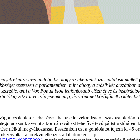
dmények elemzésével mutatja be, hogy az ellenzék közös indulása mellet
bbséget szerezzen a parlamentben, mint ahogy a másik két országban az 
 szerzője, ami a Vox Populi blog legfontosabb előzménye és inspirációja
hatólag 2021 tavaszán jelenik meg, és örömmel közöljük itt a kötet b
ágon csak akkor lehetséges, ha az ellenzékre leadott szavazatok döntő 
legi tudásunk szerint a kormányváltást lehetővé tevő pártstruktúrában
értése nélkül megváltoztassa. Esszémben ezt a gondolatot fejtem ki 45 
dszerváltásra törekvő ellenzék által időnként – pl.