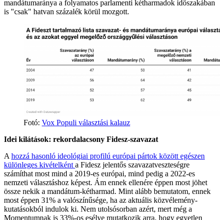
mandátumaránya a folyamatos parlamenti kétharmadok időszakában
is "csak" hatvan százalék körül mozgott.
Fotó:
Vox Populi választási kalauz
Idei kilátások: rekordalacsony Fidesz-szavazat
A
hozzá hasonló ideológiai profilú európai pártok között egészen
különleges kivételként
a Fidesz jelentős szavazatveszteségre
számíthat most mind a 2019-es európai, mind pedig a 2022-es
nemzeti választáshoz képest. Ám ennek ellenére éppen most jöhet
össze nekik a mandátum-kétharmad. Mint alább bemutatom, ennek
most éppen 31% a valószínűsége, ha az aktuális közvélemény-
kutatásokból indulok ki. Nem utolsósorban azért, mert még a
Momentumnak is 33%-os esélye mutatkozik arra, hogy egyetlen