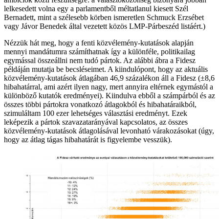
lelkesedett volna egy a parlamentből méltatlanul kiesett Szél
Bernadett, mint a szélesebb körben ismeretlen Schmuck Erzsébet
vagy Jávor Benedek által vezetett közös LMP-Párbeszéd listáért.)
Nézzük hát meg, hogy a fenti közvélemény-kutatások alapján
mennyi mandátumra számíthatnak így a különféle, politikailag
egymással összeállni nem tudó pártok. Az alábbi ábra a Fidesz
példáján mutatja be becsléseimet. A kiindulópont, hogy az aktuális
közvélemény-kutatások átlagában 46,9 százalékon áll a Fidesz (±8,6
hibahatárral, ami azért ilyen nagy, mert annyira eltérnek egymástól a
különböző kutatók eredményei). Kiindulva ebből a számpárból és az
összes többi pártokra vonatkozó átlagokból és hibahatáraikból,
szimuláltam 100 ezer lehetséges választási eredményt. Ezek
leképezik a pártok szavazatarányával kapcsolatos, az összes
közvélemény-kutatások átlagolásával levonható várakozásokat (úgy,
hogy az átlag tágas hibahatárát is figyelembe vesszük).