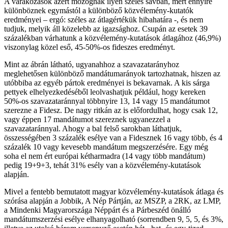
A várakozások azért mozognak ilyen széles sávban, mert ennyire
különböznek egymástól a különböző közvélemény-kutatók
eredményei – ergó: széles az átlagértékük hibahatára -, és nem
tudjuk, melyik áll közelebb az igazsághoz. Csupán az esetek 39
százalékban várhatunk a közvélemény-kutatások átlagához (46,9%)
viszonylag közel eső, 45-50%-os fideszes eredményt.
Mint az ábrán látható, ugyanahhoz a szavazatarányhoz
meglehetősen különböző mandátumarányok tartozhatnak, hiszen az
utóbbiba az egyéb pártok eredményei is bekavarnak. A kis sárga
pettyek elhelyezkedéséből leolvashatjuk például, hogy kereken
50%-os szavazataránnyal többnyire 13, 14 vagy 15 mandátumot
szerezne a Fidesz. De nagy ritkán az is előfordulhat, hogy csak 12,
vagy éppen 17 mandátumot szereznek ugyanezzel a
szavazataránnyal. Ahogy a bal felső sarokban láthatjuk,
összességében 3 százalék esélye van a Fidesznek 16 vagy több, és 4
százalék 10 vagy kevesebb mandátum megszerzésére. Egy még
soha el nem ért európai kétharmadra (14 vagy több mandátum)
pedig 19+9+3, tehát 31% esély van a közvélemény-kutatások
alapján.
Mivel a fentebb bemutatott magyar közvélemény-kutatások átlaga és
szórása alapján a Jobbik, A Nép Pártján, az MSZP, a 2RK, az LMP,
a Mindenki Magyarországa Néppárt és a Párbeszéd önálló
mandátumszerzési esélye elhanyagolható (sorrendben 9, 5, 5, és 3%,