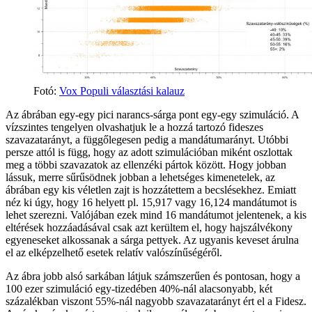
Fotó:
Vox Populi választási kalauz
Az ábrában egy-egy pici narancs-sárga pont egy-egy szimuláció. A
vízszintes tengelyen olvashatjuk le a hozzá tartozó fideszes
szavazatarányt, a függőlegesen pedig a mandátumarányt. Utóbbi
persze attól is függ, hogy az adott szimulációban miként oszlottak
meg a többi szavazatok az ellenzéki pártok között. Hogy jobban
lássuk, merre sűrűsödnek jobban a lehetséges kimenetelek, az
ábrában egy kis véletlen zajt is hozzátettem a becslésekhez. Emiatt
néz ki úgy, hogy 16 helyett pl. 15,917 vagy 16,124 mandátumot is
lehet szerezni. Valójában ezek mind 16 mandátumot jelentenek, a kis
eltérések hozzáadásával csak azt kerültem el, hogy hajszálvékony
egyeneseket alkossanak a sárga pettyek. Az ugyanis keveset árulna
el az elképzelhető esetek relatív valószínűségéről.
Az ábra jobb alsó sarkában látjuk számszerűen és pontosan, hogy a
100 ezer szimuláció egy-tizedében 40%-nál alacsonyabb, két
százalékban viszont 55%-nál nagyobb szavazatarányt ért el a Fidesz.