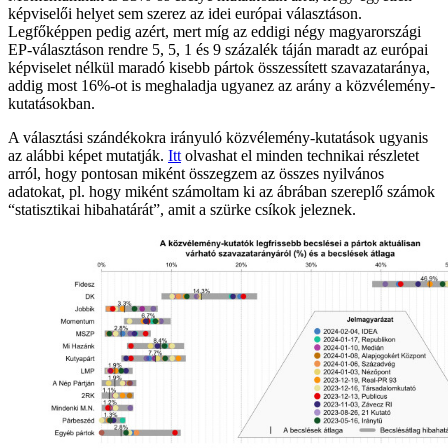
képviselői helyet sem szerez az idei európai választáson.
Legfőképpen pedig azért, mert míg az eddigi négy magyarországi
EP-választáson rendre 5, 5, 1 és 9 százalék táján maradt az európai
képviselet nélkül maradó kisebb pártok összessített szavazataránya,
addig most 16%-ot is meghaladja ugyanez az arány a közvélemény-
kutatásokban.
A választási szándékokra irányuló közvélemény-kutatások ugyanis
az alábbi képet mutatják.
Itt
olvashat el minden technikai részletet
arról, hogy pontosan miként összegzem az összes nyilvános
adatokat, pl. hogy miként számoltam ki az ábrában szereplő számok
“statisztikai hibahatárát”, amit a szürke csíkok jeleznek.