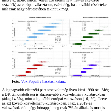
illetve az utolsó három versenyző esetén hét-, hat- és egy-tized
százalék) az európai választáson, ezért elég, ha a további részleteket
már csak négy párt esetében tekintjük meg.
Fotó:
Vox Populi választási kalauz
A legnagyobb ellenzéki párt sose volt még ilyen kicsi 1990 óta. Még
a DK támogatottsága is alacsonyabb a közvélemény-kutatásokban
(átlag 14,3%), mint a legutóbbi európai választáson (16,1%), illetve
az azt követő közvélemény-kutatásokban. Igaz, a 2019-es
választások előtt négy hónappal meg csak 7%-án álltak, és most is