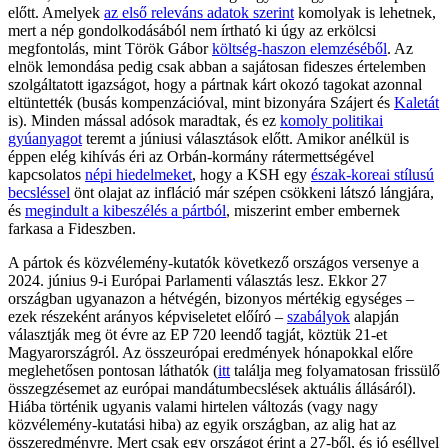
előtt. Amelyek
az első releváns adatok szerint
komolyak is lehetnek,
mert a nép gondolkodásából nem írtható ki úgy az erkölcsi
megfontolás, mint Török Gábor
költség-haszon elemzéséből
. Az
elnök lemondása pedig csak abban a sajátosan fideszes értelemben
szolgáltatott igazságot, hogy a pártnak kárt okozó tagokat azonnal
eltüntették (busás kompenzációval, mint bizonyára Szájert és
Kaletát
is). Minden mással adósok maradtak, és ez
komoly politikai
gyúanyagot
teremt a júniusi választások előtt. Amikor anélkül is
éppen elég kihívás éri az Orbán-kormány rátermettségével
kapcsolatos
népi hiedelmeket
, hogy a KSH egy
észak-koreai stílusú
becsléssel
önt olajat az infláció már szépen csökkeni látszó lángjára,
és
megindult a kibeszélés a pártból
, miszerint ember embernek
farkasa a Fideszben.
A pártok és közvélemény-kutatók következő országos versenye a
2024. június 9-i Európai Parlamenti választás lesz. Ekkor 27
országban ugyanazon a hétvégén, bizonyos mértékig egységes –
ezek részeként arányos képviseletet előíró –
szabályok
alapján
választják meg öt évre az EP 720 leendő tagját, köztük 21-et
Magyarországról. Az összeurópai eredmények hónapokkal előre
meglehetősen pontosan láthatók (
itt
találja meg folyamatosan frissülő
összegzésemet az európai mandátumbecslések aktuális állásáról).
Hiába történik ugyanis valami hirtelen változás (vagy nagy
közvélemény-kutatási hiba) az egyik országban, az alig hat az
összeredményre. Mert csak egy országot érint a 27-ből, és jó eséllyel