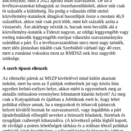
alacsonyabb, mint a 2022 áprilisi listás szavazáson. De ha a
levélszavazatokat kihagyjuk az összehasonlításból, akkor már csak
öt százalék a különbség. Ha pedig a választás előtti utolsó
közvélemény-kutatások átlagával hasonlítjuk össze a mostani 46,9
százalékot, akkor már csak picit több, mint két százalék azóta a
visszaesés. Ám akárhogy nézzük is, hacsak nem becsülik alá a
közvélemény-kutatók a Fideszt nagyon, az eddigi leggyengébb vagy
esetleg második leggyengébb európai választási szavazatarányára
számíthat a párt. És a levélszavazatokban sincs most nagy tartalék,
mert idén júniusban inkább csak Szerbiából várható úgy 40 ezer,
mert a romániai voksokra most az RMDSZ-nek lesz nagyobb
szüksége.
A szerb típusú ellenzék
Az ellenzéki pártok az MSZP kivételével mind külön akarnak
indulni, mert ha nem az ő pártjuk emberének jut egy közös lista
egyetlen befutó-esélyes helye, akkor miért is egyeznének meg az
aktuális önbizalom-versenyben felmutatott kitartás helyett? Az meg
csak a Kutyapártnak és újabban a Jobbiknak esett le, hogy lehet
politikai előnye annak, ha a megszokott és leharcolt pártarcok
helyett kívülről hoznak be szavazatszerző, vagy legalábbis a párt
újradefiniálását elősegítő neveket a brüsszeli feladatok, fizetések és
nyugdíjak csáberejét kihasználva. (A következő példa légből kapott,
de rávilágít a potens lehetőségek tárháza és a reálisan létező politikai
ambíciók közti feszültségre: a választóközönség bizonyára jobban