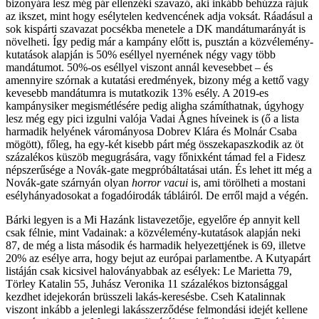
bizonyára lesz még pár ellenzéki szavazó, aki inkább behúzza rájuk
az ikszet, mint hogy esélytelen kedvencének adja voksát. Ráadásul a
sok kispárti szavazat pocsékba menetele a DK mandátumarányát is
növelheti. Így pedig már a kampány előtt is, pusztán a közvélemény-
kutatások alapján is 50% eséllyel nyernének négy vagy több
mandátumot. 50%-os eséllyel viszont annál kevesebbet – és
amennyire szórnak a kutatási eredmények, bizony még a kettő vagy
kevesebb mandátumra is mutatkozik 13% esély. A 2019-es
kampánysiker megismétlésére pedig aligha számíthatnak, úgyhogy
lesz még egy pici izgulni valója Vadai Ágnes híveinek is (ő a lista
harmadik helyének várományosa Dobrev Klára és Molnár Csaba
mögött), főleg, ha egy-két kisebb párt még összekapaszkodik az öt
százalékos küszöb megugrására, vagy főnixként támad fel a Fidesz
népszerűsége a Novák-gate megpróbáltatásai után. És lehet itt még a
Novák-gate szárnyán olyan
horror vacui
is, ami törölheti a mostani
esélyhányadosokat a fogadóirodák tábláiról. De erről majd a végén.
Bárki legyen is a Mi Hazánk listavezetője, egyelőre ép annyit kell
csak félnie, mint Vadainak: a közvélemény-kutatások alapján neki
87, de még a lista második és harmadik helyezettjének is 69, illetve
20% az esélye arra, hogy bejut az európai parlamentbe. A Kutyapárt
listáján csak kicsivel haloványabbak az esélyek: Le Marietta 79,
Törley Katalin 55, Juhász Veronika 11 százalékos biztonsággal
kezdhet idejekorán brüsszeli lakás-keresésbe. Cseh Katalinnak
viszont inkább a jelenlegi lakásszerződése felmondási idejét kellene