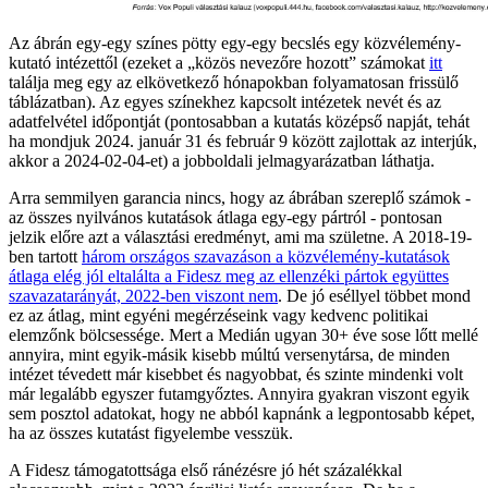
Az ábrán egy-egy színes pötty egy-egy becslés egy közvélemény-
kutató intézettől (ezeket a „közös nevezőre hozott” számokat
itt
találja meg egy az elkövetkező hónapokban folyamatosan frissülő
táblázatban). Az egyes színekhez kapcsolt intézetek nevét és az
adatfelvétel időpontját (pontosabban a kutatás középső napját, tehát
ha mondjuk 2024. január 31 és február 9 között zajlottak az interjúk,
akkor a 2024-02-04-et) a jobboldali jelmagyarázatban láthatja.
Arra semmilyen garancia nincs, hogy az ábrában szereplő számok -
az összes nyilvános kutatások átlaga egy-egy pártról - pontosan
jelzik előre azt a választási eredményt, ami ma születne. A 2018-19-
ben tartott
három országos szavazáson a közvélemény-kutatások
átlaga elég jól eltalálta a Fidesz meg az ellenzéki pártok együttes
szavazatarányát, 2022-ben viszont nem
. De jó eséllyel többet mond
ez az átlag, mint egyéni megérzéseink vagy kedvenc politikai
elemzőnk bölcsessége. Mert a Medián ugyan 30+ éve sose lőtt mellé
annyira, mint egyik-másik kisebb múltú versenytársa, de minden
intézet tévedett már kisebbet és nagyobbat, és szinte mindenki volt
már legalább egyszer futamgyőztes. Annyira gyakran viszont egyik
sem posztol adatokat, hogy ne abból kapnánk a legpontosabb képet,
ha az összes kutatást figyelembe vesszük.
A Fidesz támogatottsága első ránézésre jó hét százalékkal