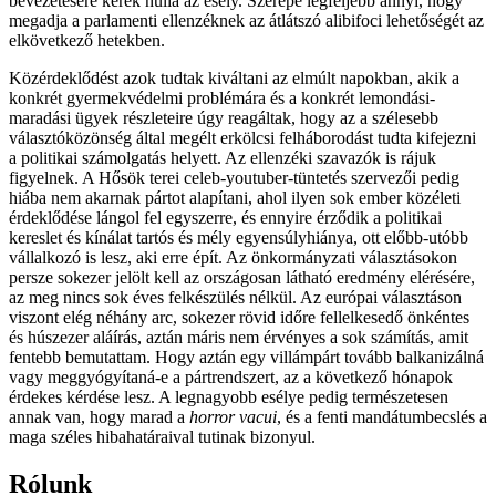
bevezetésére kerek nulla az esély. Szerepe legfeljebb annyi, hogy
megadja a parlamenti ellenzéknek az átlátszó alibifoci lehetőségét az
elkövetkező hetekben.
Közérdeklődést azok tudtak kiváltani az elmúlt napokban, akik a
konkrét gyermekvédelmi problémára és a konkrét lemondási-
maradási ügyek részleteire úgy reagáltak, hogy az a szélesebb
választóközönség által megélt erkölcsi felháborodást tudta kifejezni
a politikai számolgatás helyett. Az ellenzéki szavazók is rájuk
figyelnek. A Hősök terei celeb-youtuber-tüntetés szervezői pedig
hiába nem akarnak pártot alapítani, ahol ilyen sok ember közéleti
érdeklődése lángol fel egyszerre, és ennyire érződik a politikai
kereslet és kínálat tartós és mély egyensúlyhiánya, ott előbb-utóbb
vállalkozó is lesz, aki erre épít. Az önkormányzati választásokon
persze sokezer jelölt kell az országosan látható eredmény elérésére,
az meg nincs sok éves felkészülés nélkül. Az európai választáson
viszont elég néhány arc, sokezer rövid időre fellelkesedő önkéntes
és húszezer aláírás, aztán máris nem érvényes a sok számítás, amit
fentebb bemutattam. Hogy aztán egy villámpárt tovább balkanizálná
vagy meggyógyítaná-e a pártrendszert, az a következő hónapok
érdekes kérdése lesz. A legnagyobb esélye pedig természetesen
annak van, hogy marad a
horror vacui
, és a fenti mandátumbecslés a
maga széles hibahatáraival tutinak bizonyul.
Rólunk