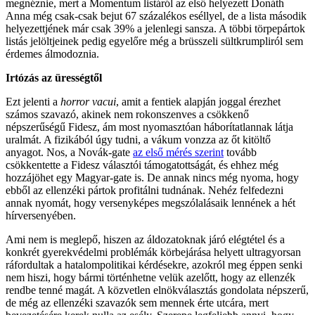
megnéznie, mert a Momentum listáról az első helyezett Donáth
Anna még csak-csak bejut 67 százalékos eséllyel, de a lista második
helyezettjének már csak 39% a jelenlegi sansza. A többi törpepártok
listás jelöltjeinek pedig egyelőre még a brüsszeli sültkrumpliról sem
érdemes álmodoznia.
Irtózás
az ürességtől
Ezt jelenti a
horror vacui
, amit a fentiek alapján joggal érezhet
számos szavazó, akinek nem rokonszenves a csökkenő
népszerűségű Fidesz, ám most nyomasztóan háborítatlannak látja
uralmát. A fizikából úgy tudni, a vákum vonzza az őt kitöltő
anyagot. Nos, a Novák-gate
az első mérés szerint
tovább
csökkentette a Fidesz választói támogatottságát, és ehhez még
hozzájöhet egy Magyar-gate is. De annak nincs még nyoma, hogy
ebből az ellenzéki pártok profitálni tudnának. Nehéz felfedezni
annak nyomát, hogy versenyképes megszólalásaik lennének a hét
hírversenyében.
Ami nem is meglepő, hiszen az áldozatoknak járó elégtétel és a
konkrét gyerekvédelmi problémák körbejárása helyett ultragyorsan
ráfordultak a hatalompolitikai kérdésekre, azokról meg éppen senki
nem hiszi, hogy bármi történhetne velük azelőtt, hogy az ellenzék
rendbe tenné magát. A közvetlen elnökválasztás gondolata népszerű,
de még az ellenzéki szavazók sem mennek érte utcára, mert