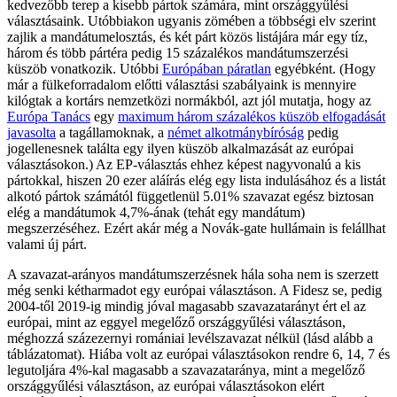
kedvezőbb terep a kisebb pártok számára, mint országgyűlési
választásaink. Utóbbiakon ugyanis zömében a többségi elv szerint
zajlik a mandátumelosztás, és két párt közös listájára már egy tíz,
három és több pártéra pedig 15 százalékos mandátumszerzési
küszöb vonatkozik. Utóbbi
Európában páratlan
egyébként. (Hogy
már a fülkeforradalom előtti választási szabályaink is mennyire
kilógtak a kortárs nemzetközi normákból, azt jól mutatja, hogy az
Európa Tanács
egy
maximum három százalékos küszöb elfogadását
javasolta
a tagállamoknak, a
német alkotmánybíróság
pedig
jogellenesnek találta egy ilyen küszöb alkalmazását az európai
választásokon.) Az EP-választás ehhez képest nagyvonalú a kis
pártokkal, hiszen 20 ezer aláírás elég egy lista indulásához és a listát
alkotó pártok számától függetlenül 5.01% szavazat egész biztosan
elég a mandátumok 4,7%-ának (tehát egy mandátum)
megszerzéséhez. Ezért akár még a Novák-gate hullámain is felállhat
valami új párt.
A szavazat-arányos mandátumszerzésnek hála soha nem is szerzett
még senki kétharmadot egy európai választáson. A Fidesz se, pedig
2004-től 2019-ig mindig jóval magasabb szavazatarányt ért el az
európai, mint az eggyel megelőző országgyűlési választáson,
méghozzá százezernyi romániai levélszavazat nélkül (lásd alább a
táblázatomat). Hiába volt az európai választásokon rendre 6, 14, 7 és
legutoljára 4%-kal magasabb a szavazataránya, mint a megelőző
országgyűlési választáson, az európai választásokon elért