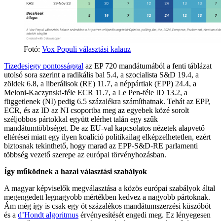
Fotó:
Vox Populi választási kalauz
Tizedesjegy pontossággal
az EP 720 mandátumából a fenti táblázat
utolsó sora szerint a radikális bal 5.4, a szocialista S&D 19.4, a
zöldek 6.8, a liberálisok (RE) 11.7, a néppártiak (EPP) 24.4, a
Meloni-Kaczynski-féle ECR 11.7, a Le Pen-féle ID 13.2, a
függetlenek (NI) pedig 6.5 százalékra számíthatnak. Tehát az EPP,
ECR, és az ID az NI csoportba meg az egyebek közé sorolt
széljobbos pártokkal együtt elérhet talán egy szűk
mandátumtöbbséget. De az EU-val kapcsolatos nézetek alapvető
eltérései miatt egy ilyen koalíció politikailag elképzelhetetlen, ezért
biztosnak tekinthető, hogy marad az EPP-S&D-RE parlamenti
többség vezető szerepe az európai törvényhozásban.
Így működnek a hazai választási szabályok
A magyar képviselők megválasztása a közös európai szabályok által
megengedett legnagyobb mértékben kedvez a nagyobb pártoknak.
Ám még így is csak egy öt százalékos mandátumszerzési küszöböt
és a
d’Hondt algoritmus
érvényesítését engedi meg. Ez lényegesen