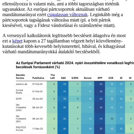
ellensúlyozza is valami más, ami a többi tagországban történik
ugyanakkor. Az európai pártcsoportok aktuálisan várható
mandátumarányai ezért
csigalassan változnak
. Leginkább még a
pártcsoportok tagságának változása miatt (pl. a brit pártok
kiesésével, vagy a Fidesz vándorlásai és száműzetése miatt).
A versenyző kalkulátorok legfrissebb becsléseit átlagolva én most
ezt a
képet
kapom a 27 tagállamban végzett helyi közvélemény-
kutatásokat több-kevesebb helyismerettel, hibával, és kihagyással
várható mandátumarányokká átalakító becslésekből.