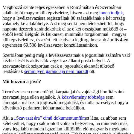
Méghozzá szinte teljes egészében a Romániában és Szerbiában
található öt magyar külképviseletre, hiszen azt meg
innen tudjuk
,
hogy a levélszavazásra regisztráltak 80 százalékának e két ország
valamelyike a lakóhelye. Azt meg senki nem tételezheti fel, hogy
naponta tízezrek zarándokoltak el az e két országban működő öt –
ebből kettő Belgrád és Bukarest, minimális forgalommal - magyar
külképviselethez, és azért lett leadva a legforgalmasabb április 4-én
egyenesen 69,508 levélszavazat konzulátusainkon.
Szerbiában pedig még a levélszavazatnak a jogosultak számára való
kézbesítését is aktivisták végzik az állami posta helyett. A
szavazatoknak szigorúan csak a jogosultak akaratát tükröző
leadásának
semmilyen garanciája nem maradt
ott.
Mit hozzon a jövő?
Természetesen nem erdélyi, kárpátaljai és vajdasági honfitársaink
szavazati joga ellen agitálok. A
közvélemény többsége
sem
támogatja már ezt a jogfosztó megoldást, és nulla az esélye, hogy a
következő parlament kétharmada beleálljon.
Aki a
„Szavazat ára” című dokumentumfilm
et látta, az abban sem
kételkedhet, hogy csak rontott volna a helyzeten, ha mindenki más,
vagy legalább minden igazoltan külföldön élő magyar is megkapta