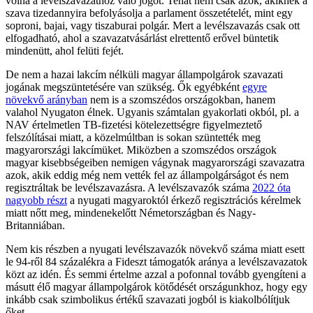
volna a levélszavazathoz való jogot. Tehát nem csak azok, akiknek a
szava tizedannyira befolyásolja a parlament összetételét, mint egy
soproni, bajai, vagy tiszaburai polgár. Mert a levélszavazás csak ott
elfogadható, ahol a szavazatvásárlást elrettentő erővel büntetik
mindenütt, ahol felüti fejét.
De nem a hazai lakcím nélküli magyar állampolgárok szavazati
jogának megszüntetésére van szükség. Ők egyébként
egyre
növekvő arányban
nem is a szomszédos országokban, hanem
valahol Nyugaton élnek. Ugyanis számtalan gyakorlati okból, pl. a
NAV értelmetlen TB-fizetési kötelezettségre figyelmeztető
felszólításai miatt, a közelmúltban is sokan szüntették meg
magyarországi lakcímüket. Miközben a szomszédos országok
magyar kisebbségeiben nemigen vágynak magyarországi szavazatra
azok, akik eddig még nem vették fel az állampolgárságot és nem
regisztráltak be levélszavazásra. A levélszavazók száma
2022 óta
nagyobb részt
a nyugati magyaroktól érkező regisztrációs kérelmek
miatt nőtt meg, mindenekelőtt Németországban és Nagy-
Britanniában.
Nem kis részben a nyugati levélszavazók növekvő száma miatt esett
le 94-ről 84 százalékra a Fideszt támogatók aránya a levélszavazatok
közt az idén. És semmi értelme azzal a pofonnal tovább gyengíteni a
másutt élő magyar állampolgárok kötődését országunkhoz, hogy egy
inkább csak szimbolikus értékű szavazati jogból is kiakolbólítjuk
őket.