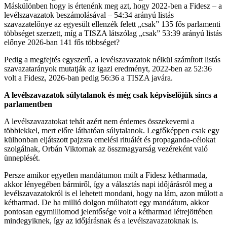
Máskülönben hogy is értenénk meg azt, hogy 2022-ben a Fidesz – a
levélszavazatok beszámolásával – 54:34 arányú listás
szavazatelőnye az egyesült ellenzék felett „csak” 135 fős parlamenti
többséget szerzett, míg a TISZA látszólag „csak” 53:39 arányú listás
előnye 2026-ban 141 fős többséget?
Pedig a megfejtés egyszerű, a levélszavazatok nélkül számított listás
szavazatarányok mutatják az igazi eredményt, 2022-ben az 52:36
volt a Fidesz, 2026-ban pedig 56:36 a TISZA javára.
A levélszavazatok súlytalanok és még csak képviselőjük sincs a
parlamentben
A levélszavazatokat tehát azért nem érdemes összekeverni a
többiekkel, mert előre láthatóan súlytalanok. Legfőképpen csak egy
külhonban eljátszott pajzsra emelési rituálét és propaganda-célokat
szolgálnak, Orbán Viktornak az összmagyarság vezéreként való
ünneplését.
Persze amikor egyetlen mandátumon múlt a Fidesz kétharmada,
akkor lényegében bármiről, így a választás napi időjárásról meg a
levélszavazatokról is el lehetett mondani, hogy na lám, azon múlott a
kétharmad. De ha millió dolgon múlhatott egy mandátum, akkor
pontosan egymilliomod jelentősége volt a kétharmad létrejöttében
mindegyiknek, így az időjárásnak és a levélszavazatoknak is.