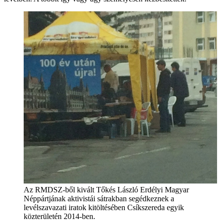
Az RMDSZ-ből kivált Tőkés László Erdélyi Magyar
Néppártjának aktivistái sátrakban segédkeznek a
levélszavazati iratok kitöltésében Csíkszereda egyik
közterületén 2014-ben.