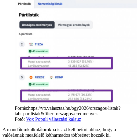
Forrás:https://vtr.valasztas.hu/ogy2026/orszagos-listak?
tab=partlistak&filter=orszagos-eredmenyek
Fotó:
Vox Populi választási kalauz
A mandátumkalkulátorokba is azt kell beírni ahhoz, hogy a
valóságnak megfelelő kétharmados többséget hozzák ki.