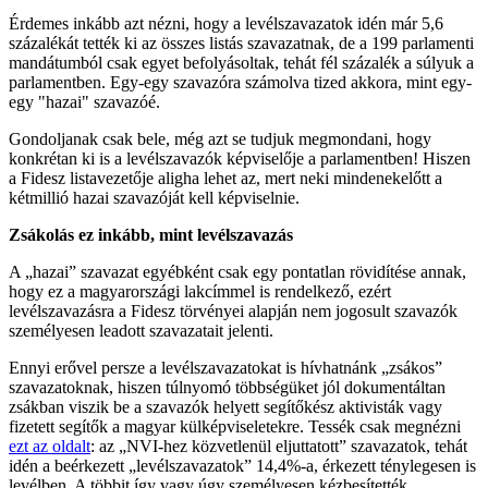
Érdemes inkább azt nézni, hogy a levélszavazatok idén már 5,6
százalékát tették ki az összes listás szavazatnak, de a 199 parlamenti
mandátumból csak egyet befolyásoltak, tehát fél százalék a súlyuk a
parlamentben. Egy-egy szavazóra számolva tized akkora, mint egy-
egy "hazai" szavazóé.
Gondoljanak csak bele, még azt se tudjuk megmondani, hogy
konkrétan ki is a levélszavazók képviselője a parlamentben! Hiszen
a Fidesz listavezetője aligha lehet az, mert neki mindenekelőtt a
kétmillió hazai szavazóját kell képviselnie.
Zsákolás ez inkább, mint levélszavazás
A „hazai” szavazat egyébként csak egy pontatlan rövidítése annak,
hogy ez a magyarországi lakcímmel is rendelkező, ezért
levélszavazásra a Fidesz törvényei alapján nem jogosult szavazók
személyesen leadott szavazatait jelenti.
Ennyi erővel persze a levélszavazatokat is hívhatnánk „zsákos”
szavazatoknak, hiszen túlnyomó többségüket jól dokumentáltan
zsákban viszik be a szavazók helyett segítőkész aktivisták vagy
fizetett segítők a magyar külképviseletekre. Tessék csak megnézni
ezt az oldalt
: az „NVI-hez közvetlenül eljuttatott” szavazatok, tehát
idén a beérkezett „levélszavazatok” 14,4%-a, érkezett ténylegesen is
levélben. A többit így vagy úgy személyesen kézbesítették.