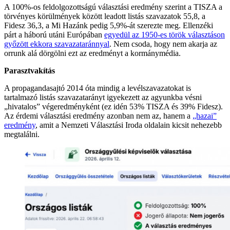
A 100%-os feldolgozottságú választási eredmény szerint a TISZA a
törvényes körülmények között leadott listás szavazatok 55,8, a
Fidesz 36,3, a Mi Hazánk pedig 5,9%-át szerezte meg. Ellenzéki
párt a háború utáni Európában
egyedül az 1950-es török választáson
győzött ekkora szavazataránnyal
. Nem csoda, hogy nem akarja az
orrunk alá dörgölni ezt az eredményt a kormánymédia.
Parasztvakítás
A propagandasajtó 2014 óta mindig a levélszavazatokat is
tartalmazó listás szavazatarányt igyekezett az agyunkba vésni
„hivatalos” végeredményként (ez idén 53% TISZA és 39% Fidesz).
Az érdemi választási eredmény azonban nem az, hanem a
„hazai”
eredmény
, amit a Nemzeti Választási Iroda oldalain kicsit nehezebb
megtalálni.