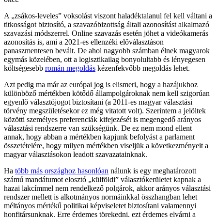
A „zsákos-leveles” voksolást viszont haladéktalanul fel kell váltani a
titkosságot biztosító, a szavazóbizottság általi azonosítást alkalmazó
szavazási módszerrel. Online szavazás esetén jöhet a videókamerás
azonosítás is, ami a 2021-es ellenzéki előválasztáson
panaszmentesen bevált. De ahol nagyobb számban élnek magyarok
egymás közelében, ott a logisztikailag bonyolultabb és lényegesen
költségesebb
román megoldás
kézenfekvőbb megoldás lehet.
Azt pedig ma már az európai jog is elismeri, hogy a hazájukhoz
különböző mértékben kötődő állampolgároknak nem kell szigorúan
egyenlő választójogot biztosítani (a 2011-es magyar választási
törvény megszületésekor ez még vitatott volt). Szerintem a jelöltek
közötti személyes preferenciák kifejezését is megengedő arányos
választási rendszerre van szükségünk. De ez nem mond ellent
annak, hogy abban a mértékben kapjunk befolyást a parlament
összetételére, hogy milyen mértékben viseljük a következményeit a
magyar választásokon leadott szavazatainknak.
Ha
több más országhoz hasonlóan
nálunk is egy meghatározott
számú mandátumot elosztó „külföldi” választókerületet kapnak a
hazai lakcímmel nem rendelkező polgárok, akkor arányos választási
rendszer mellett is alkotmányos normáinkkal összhangban lehet
méltányos mértékű politikai képviseletet biztosítani valamennyi
honfitársunknak. Erre érdemes törekedni, ezt érdemes elvárni a