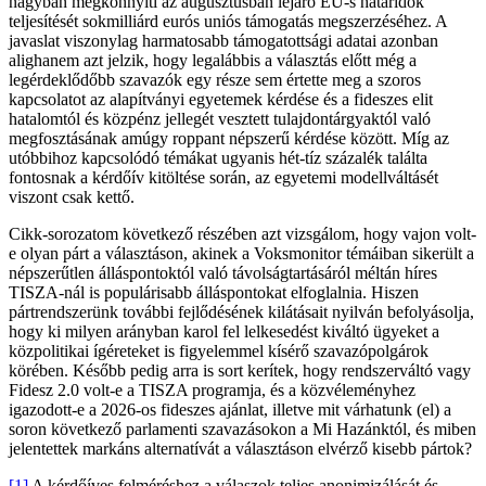
nagyban megkönnyíti az augusztusban lejáró EU-s határidők
teljesítését sokmilliárd eurós uniós támogatás megszerzéséhez. A
javaslat viszonylag harmatosabb támogatottsági adatai azonban
alighanem azt jelzik, hogy legalábbis a választás előtt még a
legérdeklődőbb szavazók egy része sem értette meg a szoros
kapcsolatot az alapítványi egyetemek kérdése és a fideszes elit
hatalomtól és közpénz jellegét vesztett tulajdontárgyaktól való
megfosztásának amúgy roppant népszerű kérdése között. Míg az
utóbbihoz kapcsolódó témákat ugyanis hét-tíz százalék találta
fontosnak a kérdőív kitöltése során, az egyetemi modellváltásét
viszont csak kettő.
Cikk-sorozatom következő részében azt vizsgálom, hogy vajon volt-
e olyan párt a választáson, akinek a Voksmonitor témáiban sikerült a
népszerűtlen álláspontoktól való távolságtartásáról méltán híres
TISZA-nál is populárisabb álláspontokat elfoglalnia. Hiszen
pártrendszerünk további fejlődésének kilátásait nyilván befolyásolja,
hogy ki milyen arányban karol fel lelkesedést kiváltó ügyeket a
közpolitikai ígéreteket is figyelemmel kísérő szavazópolgárok
körében. Később pedig arra is sort kerítek, hogy rendszerváltó vagy
Fidesz 2.0 volt-e a TISZA programja, és a közvéleményhez
igazodott-e a 2026-os fideszes ajánlat, illetve mit várhatunk (el) a
soron következő parlamenti szavazásokon a Mi Hazánktól, és miben
jelentettek markáns alternatívát a választáson elvérző kisebb pártok?
[1]
A kérdőíves felméréshez a válaszok teljes anonimizálását és