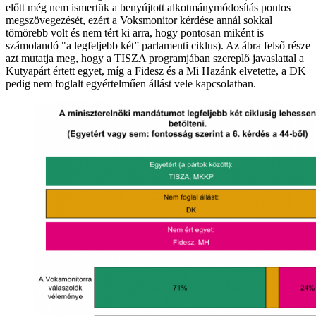
előtt még nem ismertük a benyújtott alkotmánymódosítás pontos
megszövegezését, ezért a Voksmonitor kérdése annál sokkal
tömörebb volt és nem tért ki arra, hogy pontosan miként is
számolandó "a legfeljebb két” parlamenti ciklus). Az ábra felső része
azt mutatja meg, hogy a TISZA programjában szereplő javaslattal a
Kutyapárt értett egyet, míg a Fidesz és a Mi Hazánk elvetette, a DK
pedig nem foglalt egyértelműen állást vele kapcsolatban.