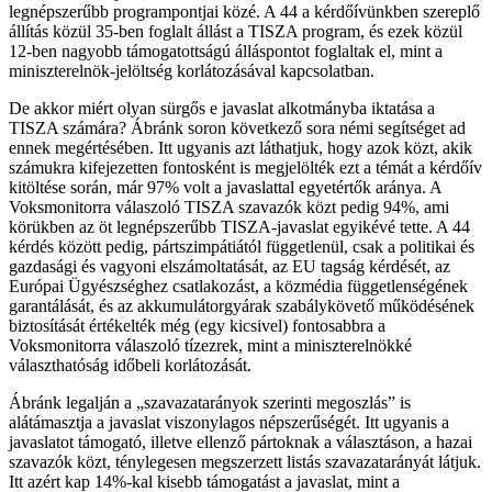
legnépszerűbb programpontjai közé. A 44 a kérdőívünkben szereplő
állítás közül 35-ben foglalt állást a TISZA program, és ezek közül
12-ben nagyobb támogatottságú álláspontot foglaltak el, mint a
miniszterelnök-jelöltség korlátozásával kapcsolatban.
De akkor miért olyan sürgős e javaslat alkotmányba iktatása a
TISZA számára? Ábránk soron következő sora némi segítséget ad
ennek megértésében. Itt ugyanis azt láthatjuk, hogy azok közt, akik
számukra kifejezetten fontosként is megjelölték ezt a témát a kérdőív
kitöltése során, már 97% volt a javaslattal egyetértők aránya. A
Voksmonitorra válaszoló TISZA szavazók közt pedig 94%, ami
körükben az öt legnépszerűbb TISZA-javaslat egyikévé tette. A 44
kérdés között pedig, pártszimpátiától függetlenül, csak a politikai és
gazdasági és vagyoni elszámoltatását, az EU tagság kérdését, az
Európai Ügyészséghez csatlakozást, a közmédia függetlenségének
garantálását, és az akkumulátorgyárak szabálykövető működésének
biztosítását értékelték még (egy kicsivel) fontosabbra a
Voksmonitorra válaszoló tízezrek, mint a miniszterelnökké
választhatóság időbeli korlátozását.
Ábránk legalján a „szavazatarányok szerinti megoszlás” is
alátámasztja a javaslat viszonylagos népszerűségét. Itt ugyanis a
javaslatot támogató, illetve ellenző pártoknak a választáson, a hazai
szavazók közt, ténylegesen megszerzett listás szavazatarányát látjuk.
Itt azért kap 14%-kal kisebb támogatást a javaslat, mint a