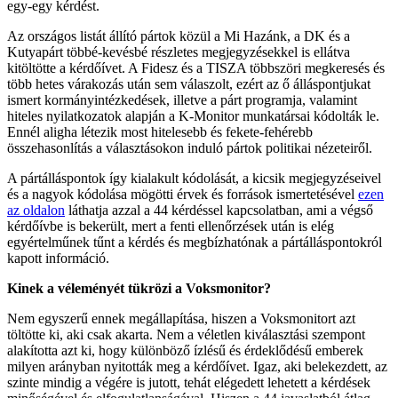
egy-egy kérdést.
Az országos listát állító pártok közül a Mi Hazánk, a DK és a
Kutyapárt többé-kevésbé részletes megjegyzésekkel is ellátva
kitöltötte a kérdőívet. A Fidesz és a TISZA többszöri megkeresés és
több hetes várakozás után sem válaszolt, ezért az ő álláspontjukat
ismert kormányintézkedések, illetve a párt programja, valamint
hiteles nyilatkozatok alapján a K-Monitor munkatársai kódolták le.
Ennél aligha létezik most hitelesebb és fekete-fehérebb
összehasonlítás a választásokon induló pártok politikai nézeteiről.
A pártálláspontok így kialakult kódolását, a kicsik megjegyzéseivel
és a nagyok kódolása mögötti érvek és források ismertetésével
ezen
az oldalon
láthatja azzal a 44 kérdéssel kapcsolatban, ami a végső
kérdőívbe is bekerült, mert a fenti ellenőrzések után is elég
egyértelműnek tűnt a kérdés és megbízhatónak a pártálláspontokról
kapott információ.
Kinek a véleményét tükrözi a Voksmonitor?
Nem egyszerű ennek megállapítása, hiszen a Voksmonitort azt
töltötte ki, aki csak akarta. Nem a véletlen kiválasztási szempont
alakította azt ki, hogy különböző ízlésű és érdeklődésű emberek
milyen arányban nyitották meg a kérdőívet. Igaz, aki belekezdett, az
szinte mindig a végére is jutott, tehát elégedett lehetett a kérdések