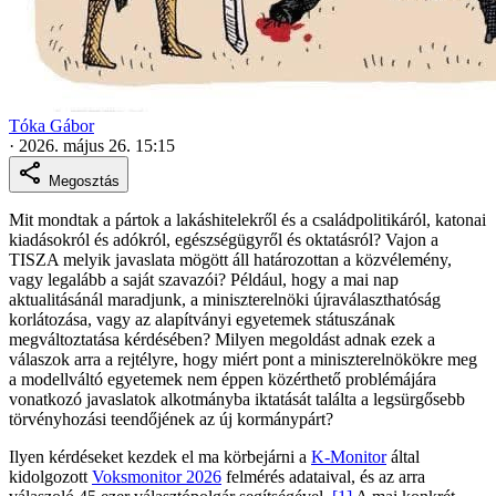
Tóka Gábor
·
2026. május 26. 15:15
Megosztás
Mit mondtak a pártok a lakáshitelekről és a családpolitikáról, katonai
kiadásokról és adókról, egészségügyről és oktatásról? Vajon a
TISZA melyik javaslata mögött áll határozottan a közvélemény,
vagy legalább a saját szavazói? Például, hogy a mai nap
aktualitásánál maradjunk, a miniszterelnöki újraválaszthatóság
korlátozása, vagy az alapítványi egyetemek státuszának
megváltoztatása kérdésében? Milyen megoldást adnak ezek a
válaszok arra a rejtélyre, hogy miért pont a miniszterelnökökre meg
a modellváltó egyetemek nem éppen közérthető problémájára
vonatkozó javaslatok alkotmányba iktatását találta a legsürgősebb
törvényhozási teendőjének az új kormánypárt?
Ilyen kérdéseket kezdek el ma körbejárni a
K-Monitor
által
kidolgozott
Voksmonitor 2026
felmérés adataival, és az arra