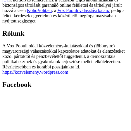
biztonságos tárolását garantáló online felülettel és tárhellyel járult
hozzá a cseh
KohoVolit.eu
, a
Vox Populi választási kalauz
pedig a
feltett kérdések egyértelmű és közérthető megfogalmazásában
nyújtott segítséget.
Rólunk
A Vox Populi oldal közvélemény-kutatásokkal és (többnyire)
magyarországi választásokkal kapcsolatos adatokat és elemzéseket
közöl pártoktól és pénzbevételtől függetlenül, a demokratikus
politikai eszmék és gyakorlatok terjesztése mellett elkötelezetten.
Részletesebben és korábbi posztjainkra ld.
https://kozvelemeny.wordpress.com
Facebook