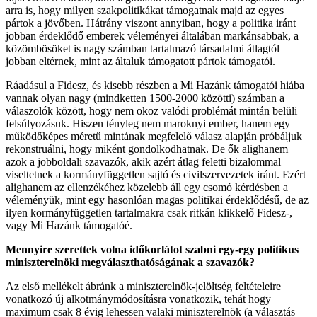
arra is, hogy milyen szakpolitikákat támogatnak majd az egyes
pártok a jövőben. Hátrány viszont annyiban, hogy a politika iránt
jobban érdeklődő emberek véleményei általában markánsabbak, a
közömbösöket is nagy számban tartalmazó társadalmi átlagtól
jobban eltérnek, mint az általuk támogatott pártok támogatói.
Ráadásul a Fidesz, és kisebb részben a Mi Hazánk támogatói hiába
vannak olyan nagy (mindketten 1500-2000 közötti) számban a
válaszolók között, hogy nem okoz valódi problémát mintán belüli
felsúlyozásuk. Hiszen tényleg nem maroknyi ember, hanem egy
működőképes méretű mintának megfelelő válasz alapján próbáljuk
rekonstruálni, hogy miként gondolkodhatnak. De ők alighanem
azok a jobboldali szavazók, akik azért átlag feletti bizalommal
viseltetnek a kormányfüggetlen sajtó és civilszervezetek iránt. Ezért
alighanem az ellenzékéhez közelebb áll egy csomó kérdésben a
véleményük, mint egy hasonlóan magas politikai érdeklődésű, de az
ilyen kormányfüggetlen tartalmakra csak ritkán klikkelő Fidesz-,
vagy Mi Hazánk támogatóé.
Mennyire szerettek volna időkorlátot szabni egy-egy politikus
miniszterelnöki megválaszthatóságának a szavazók?
Az első mellékelt ábránk a miniszterelnök-jelöltség feltételeire
vonatkozó új alkotmánymódosításra vonatkozik, tehát hogy
maximum csak 8 évig lehessen valaki miniszterelnök (a választás