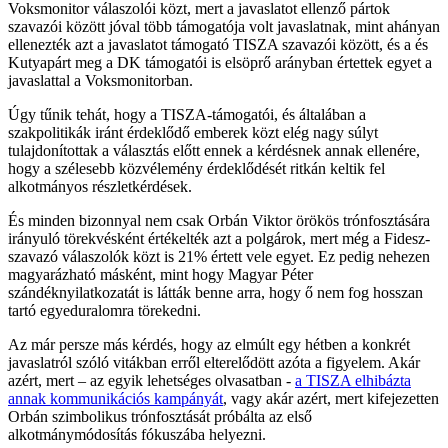
Voksmonitor válaszolói közt, mert a javaslatot ellenző pártok
szavazói között jóval több támogatója volt javaslatnak, mint ahányan
ellenezték azt a javaslatot támogató TISZA szavazói között, és a és
Kutyapárt meg a DK támogatói is elsöprő arányban értettek egyet a
javaslattal a Voksmonitorban.
Úgy tűnik tehát, hogy a TISZA-támogatói, és általában a
szakpolitikák iránt érdeklődő emberek közt elég nagy súlyt
tulajdonítottak a választás előtt ennek a kérdésnek annak ellenére,
hogy a szélesebb közvélemény érdeklődését ritkán keltik fel
alkotmányos részletkérdések.
És minden bizonnyal nem csak Orbán Viktor örökös trónfosztására
irányuló törekvésként értékelték azt a polgárok, mert még a Fidesz-
szavazó válaszolók közt is 21% értett vele egyet. Ez pedig nehezen
magyarázható másként, mint hogy Magyar Péter
szándéknyilatkozatát is látták benne arra, hogy ő nem fog hosszan
tartó egyeduralomra törekedni.
Az már persze más kérdés, hogy az elmúlt egy hétben a konkrét
javaslatról szóló vitákban erről elterelődött azóta a figyelem. Akár
azért, mert – az egyik lehetséges olvasatban -
a TISZA elhibázta
annak kommunikációs kampányát
, vagy akár azért, mert kifejezetten
Orbán szimbolikus trónfosztását próbálta az első
alkotmánymódosítás fókuszába helyezni.