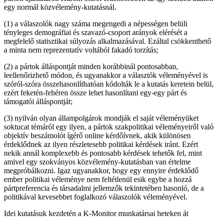
egy normál közvélemény-kutatásnál.
(1) a válaszolók nagy száma megengedi a népességen belüli
tényleges demográfiai és szavazó-csoport arányok elérését a
megfelelő statisztikai súlyozás alkalmazásával. Ezáltal csökkenthető
a minta nem reprezentatív voltából fakadó torzítás;
(2) a pártok álláspontját minden korábbinál pontosabban,
leellenőrizhető módon, és ugyanakkor a választók véleményével is
szóról-szóra összehasonlíthatóan kódolták le a kutatás keretein belül,
ezért feketén-fehéren össze lehet hasonlítani egy-egy párt és
támogatói álláspontját;
(3) nyilván olyan állampolgárok mondják el saját véleményüket
soktucat témáról egy ilyen, a pártok szakpolitikai véleményeiről való
objektív beszámolót ígérő online kérdőívnek, akik különösen
érdeklődnek az ilyen részletesebb politikai kérdések iránt. Ezért
nekik annál komplexebb és pontosabb kérdések tehetők fel, mint
amivel egy szokványos közvélemény-kutatásban van értelme
megpróbálkozni. Igaz ugyanakkor, hogy egy ennyire érdeklődő
ember politikai véleménye nem feltétlenül esik egybe a hozzá
pártpreferencia és társadalmi jellemzők tekintetében hasonló, de a
politikával kevesebbet foglalkozó válaszolók véleményével.
Idei kutatásuk kezdetén a K-Monitor munkatársai heteken át