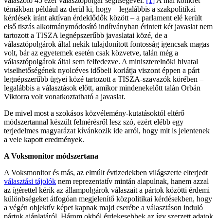
válaszoló 45 ezer választópolgár segítségével.
[1]
A mai konkrét
témákban például az derül ki, hogy – legalábbis a szakpolitikai
kérdések iránt aktívan érdeklődők között – a parlament elé került
első tiszás alkotmánymódosító indítványban érintett két javaslat nem
tartozott a TISZA legnépszerűbb javaslatai közé, de a
választópolgárok által nekik tulajdonított fontosság igencsak magas
volt, bár az egyetemek esetén csak közvetve, talán még a
választópolgárok által sem felfedezve. A miniszterelnöki hivatal
viselhetőségének nyolcéves időbeli korlátja viszont éppen a párt
legnépszerűbb ügyei közé tartozott a TISZA-szavazók körében –
legalábbis a választások előtt, amikor mindenekelőtt talán Orbán
Viktorra volt vonatkoztatható a javaslat.
De mivel most a szokásos közvélemény-kutatásoktól eltérő
módszertannal készült felmérésről lesz szó, ezért elébb egy
terjedelmes magyarázat kívánkozik ide arról, hogy mit is jelentenek
a vele kapott eredmények.
A Voksmonitor módszertana
A Voksmonitor és más, az elmúlt évtizedekben világszerte elterjedt
választási tájolók
nem reprezentatív mintán alapulnak, hanem azzal
az ígérettel kérik az állampolgárok válaszait a pártok közötti érdemi
különbségeket átfogóan megjelenítő közpolitikai kérdésekben, hogy
a végén objektív képet kapnak majd cserébe a választáson induló
pártok ajánlatáról. Három okból érdekesebbek az így szerzett adatok