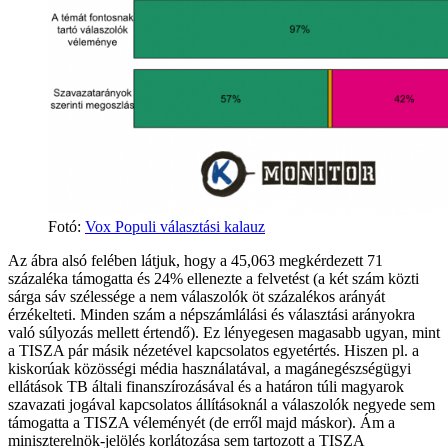
Fotó:
Vox Populi választási kalauz
Az ábra alsó felében látjuk, hogy a 45,063 megkérdezett 71
százaléka támogatta és 24% ellenezte a felvetést (a két szám közti
sárga sáv szélessége a nem válaszolók öt százalékos arányát
érzékelteti. Minden szám a népszámlálási és választási arányokra
való súlyozás mellett értendő). Ez lényegesen magasabb ugyan, mint
a TISZA pár másik nézetével kapcsolatos egyetértés. Hiszen pl. a
kiskorúak közösségi média használatával, a magánegészségügyi
ellátások TB általi finanszírozásával és a határon túli magyarok
szavazati jogával kapcsolatos állításoknál a válaszolók negyede sem
támogatta a TISZA véleményét (de erről majd máskor). Ám a
miniszterelnök-jelölés korlátozása sem tartozott a TISZA