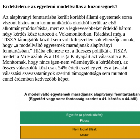
Érdektelen-e az egyetemi modellváltás a közönségnek?
Az alapítványi fenntartásba került korábbi állami egyetemek sorsa
viszont biztos nem kommunikációs okokból került az első
alkotmánymódosításba, mert ez a legkevesebbeket érdeklő három-
négy kérdés közé tartozott a Voksmonitorban. Ráadásul még a
TISZA támogatók között sem volt kifejezetten sok ellenzője annak,
hogy „a modellváltó egyetemek maradjanak alapítványi
fenntartásban." Hiába ellenezte ezt a fideszes politikát a TISZA
mellett a Mi Hazánk és a DK is (a Kutyapárt azt válaszolta a K-
Monitornak, hogy nincs igen-nem véleményük a kérdésben), az
összes válaszolók közt csak 54% értett ezzel egyet, és a javaslat
választási szavazatarányok szerinti támogatottsága sem mutatott
ennél érdemben kedvezőbb képet.