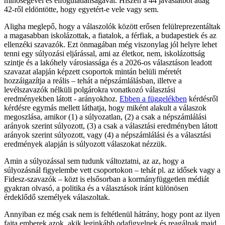
minőségével és elfogulatlanságával. Hiszen a 44 javaslatból átlag
42-ről eldöntötte, hogy egyetért-e vele vagy sem.
Aligha meglepő, hogy a válaszolók között erősen felülreprezentáltak
a magasabban iskolázottak, a fiatalok, a férfiak, a budapestiek és az
ellenzéki szavazók. Ezt önmagában még viszonylag jól helyre lehet
tenni egy súlyozási eljárással, ami az életkor, nem, iskolázottság
szintje és a lakóhely városiassága és a 2026-os választáson leadott
szavazat alapján képzett csoportok mintán belüli méretét
hozzáigazítja a reális – tehát a népszámlálásban, illetve a
levélszavazók nélküli polgárokra vonatkozó választási
eredményekben látott - arányokhoz.
Ebben a függelékben
kérdésről
kérdésre egymás mellett láthatja, hogy miként alakult a válaszok
megoszlása, amikor (1) a súlyozatlan, (2) a csak a népszámlálási
arányok szerint súlyozott, (3) a csak a választási eredményben látott
arányok szerint súlyozott, vagy (4) a népszámlálási és a választási
eredmények alapján is súlyozott válaszokat nézzük.
Amin a súlyozással sem tudunk változtatni, az az, hogy a
súlyozásnál figyelembe vett csoportokon – tehát pl. az idősek vagy a
Fidesz-szavazók – közt is elsősorban a kormányfüggetlen médiát
gyakran olvasó, a politika és a választások iránt különösen
érdeklődő személyek válaszoltak.
Annyiban ez még csak nem is feltétlenül hátrány, hogy pont az ilyen
fajta emberek azok, akik leginkább odafigyelnek és reagálnak majd