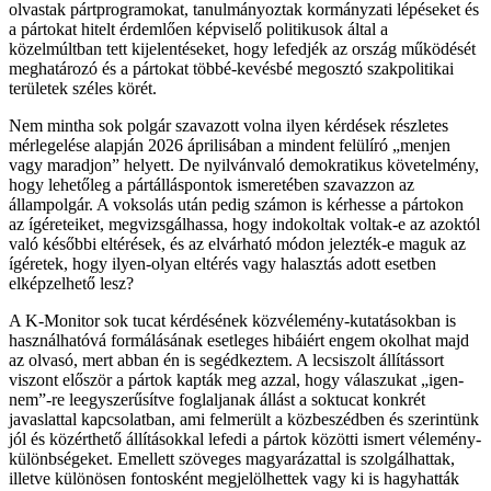
olvastak pártprogramokat, tanulmányoztak kormányzati lépéseket és
a pártokat hitelt érdemlően képviselő politikusok által a
közelmúltban tett kijelentéseket, hogy lefedjék az ország működését
meghatározó és a pártokat többé-kevésbé megosztó szakpolitikai
területek széles körét.
Nem mintha sok polgár szavazott volna ilyen kérdések részletes
mérlegelése alapján 2026 áprilisában a mindent felülíró „menjen
vagy maradjon” helyett. De nyilvánvaló demokratikus követelmény,
hogy lehetőleg a pártálláspontok ismeretében szavazzon az
állampolgár. A voksolás után pedig számon is kérhesse a pártokon
az ígéreteiket, megvizsgálhassa, hogy indokoltak voltak-e az azoktól
való későbbi eltérések, és az elvárható módon jelezték-e maguk az
ígéretek, hogy ilyen-olyan eltérés vagy halasztás adott esetben
elképzelhető lesz?
A K-Monitor sok tucat kérdésének közvélemény-kutatásokban is
használhatóvá formálásának esetleges hibáiért engem okolhat majd
az olvasó, mert abban én is segédkeztem. A lecsiszolt állítássort
viszont először a pártok kapták meg azzal, hogy válaszukat „igen-
nem”-re leegyszerűsítve foglaljanak állást a soktucat konkrét
javaslattal kapcsolatban, ami felmerült a közbeszédben és szerintünk
jól és közérthető állításokkal lefedi a pártok közötti ismert vélemény-
különbségeket. Emellett szöveges magyarázattal is szolgálhattak,
illetve különösen fontosként megjelölhettek vagy ki is hagyhatták