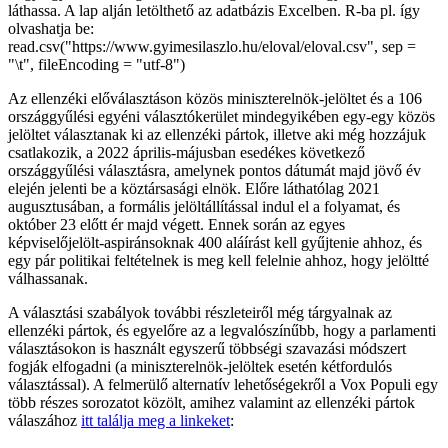
láthassa. A lap alján letölthető az adatbázis Excelben. R-ba pl. így
olvashatja be:
read.csv("https://www.gyimesilaszlo.hu/eloval/eloval.csv", sep =
"\t", fileEncoding = "utf-8")
Az ellenzéki előválasztáson közös miniszterelnök-jelöltet és a 106
országgyűlési egyéni választókerület mindegyikében egy-egy közös
jelöltet választanak ki az ellenzéki pártok, illetve aki még hozzájuk
csatlakozik, a 2022 április-májusban esedékes következő
országgyűlési választásra, amelynek pontos dátumát majd jövő év
elején jelenti be a köztársasági elnök. Előre láthatólag 2021
augusztusában, a formális jelöltállítással indul el a folyamat, és
október 23 előtt ér majd végett. Ennek során az egyes
képviselőjelölt-aspiránsoknak 400 aláírást kell gyűjtenie ahhoz, és
egy pár politikai feltételnek is meg kell felelnie ahhoz, hogy jelöltté
válhassanak.
A választási szabályok további részleteiről még tárgyalnak az
ellenzéki pártok, és egyelőre az a legvalószínűbb, hogy a parlamenti
választásokon is használt egyszerű többségi szavazási módszert
fogják elfogadni (a miniszterelnök-jelöltek esetén kétfordulós
választással). A felmerülő alternatív lehetőségekről a Vox Populi egy
több részes sorozatot közölt, amihez valamint az ellenzéki pártok
válaszához
itt találja meg a linkeket
: