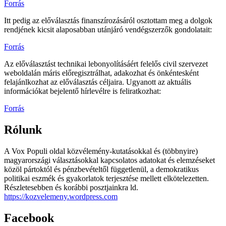
Forrás
Itt pedig az előválasztás finanszírozásáról osztottam meg a dolgok
rendjének kicsit alaposabban utánjáró vendégszerzők gondolatait:
Forrás
Az előválasztást technikai lebonyolításáért felelős civil szervezet
weboldalán máris előregisztrálhat, adakozhat és önkéntesként
felajánlkozhat az előválasztás céljaira. Ugyanott az aktuális
információkat bejelentő hírlevélre is feliratkozhat:
Forrás
Rólunk
A Vox Populi oldal közvélemény-kutatásokkal és (többnyire)
magyarországi választásokkal kapcsolatos adatokat és elemzéseket
közöl pártoktól és pénzbevételtől függetlenül, a demokratikus
politikai eszmék és gyakorlatok terjesztése mellett elkötelezetten.
Részletesebben és korábbi posztjainkra ld.
https://kozvelemeny.wordpress.com
Facebook