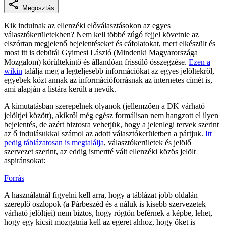
Megosztás
Kik indulnak az ellenzéki előválasztásokon az egyes
választókerületekben? Nem kell többé zúgó fejjel követnie az
elszórtan megjelenő bejelentéseket és cáfolatokat, mert elkészült és
most itt is debütál Gyimesi László (Mindenki Magyarországa
Mozgalom) körültekintő és állandóan frissülő összegzése.
Ezen a
wikin
találja meg a legteljesebb információkat az egyes jelöltekről,
egyebek közt annak az információforrásnak az internetes címét is,
ami alapján a listára került a nevük.
A kimutatásban szerepelnek olyanok (jellemzően a DK várható
jelöltjei között), akikről még egész formálisan nem hangzott el ilyen
bejelentés, de azért biztosra vehetjük, hogy a jelenlegi tervek szerint
az ő indulásukkal számol az adott választókerületben a pártjuk.
Itt
pedig táblázatosan is megtalálja
, választókerületek és jelölő
szervezet szerint, az eddig ismertté vált ellenzéki közös jelölt
aspiránsokat:
Forrás
A használatnál figyelni kell arra, hogy a táblázat jobb oldalán
szereplő oszlopok (a Párbeszéd és a náluk is kisebb szervezetek
várható jelöltjei) nem biztos, hogy rögtön beférnek a képbe, lehet,
hogy egy kicsit mozgatnia kell az egeret ahhoz, hogy őket is