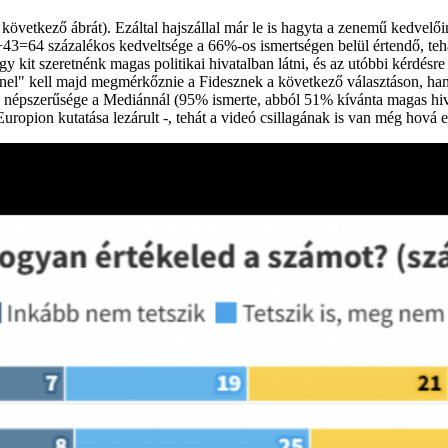
a következő ábrát). Ezáltal hajszállal már le is hagyta a zenemű kedvel
+43=64 százalékos kedveltsége a 66%-os ismertségen belül értendő, tehá
y kit szeretnénk magas politikai hivatalban látni, és az utóbbi kérdé
nel" kell majd megmérkőznie a Fidesznek a következő választáson, ha
népszerűsége a Mediánnál (95% ismerte, abból 51% kívánta magas hiva
uropion kutatása lezárult -, tehát a videó csillagának is van még hová 