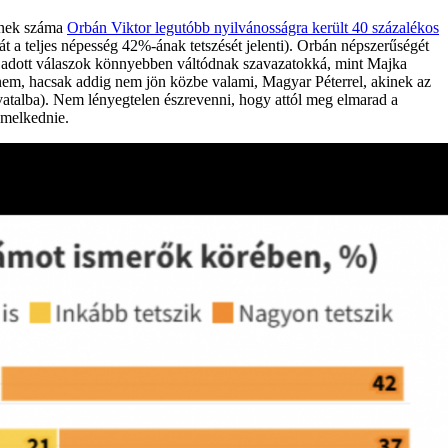
őinek száma
Orbán Viktor legutóbb nyilvánosságra került 40 százalékos
t a teljes népesség 42%-ának tetszését jelenti). Orbán népszerűségét
sre adott válaszok könnyebben váltódnak szavazatokká, mint Majka
nem, hacsak addig nem jön közbe valami, Magyar Péterrel, akinek az
talba). Nem lényegtelen észrevenni, hogy attól meg elmarad a
emelkednie.