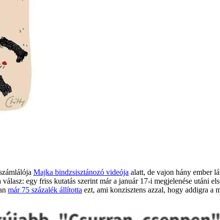
 számlálója
Majka bindzsisztánozó videója
alatt, de vajon hány ember lá
lasz: egy friss kutatás szerint már a január 17-i megjelenése utáni első
ban
már 75 százalék állította
ezt, ami konzisztens azzal, hogy addigra a 