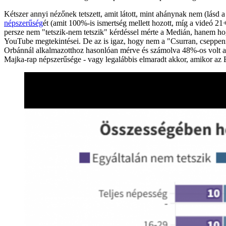
Kétszer annyi nézőnek tetszett, amit látott, mint ahánynak nem (lásd 
népszerűség
ét (amit 100%-is ismertség mellett hozott, míg a videó 21
persze nem "tetszik-nem tetszik" kérdéssel mérte a Medián, hanem hog
YouTube megtekintései. De az is igaz, hogy nem a "Csurran, cseppen
Orbánnál alkalmazotthoz hasonlóan mérve és számolva 48%-os volt a 
Majka-rap népszerűsége - vagy legalábbis elmaradt akkor, amikor az E